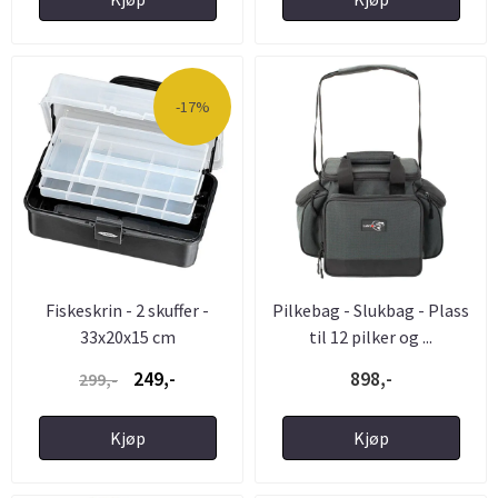
-17%
Fiskeskrin - 2 skuffer -
Pilkebag - Slukbag - Plass
33x20x15 cm
til 12 pilker og ...
249,-
898,-
299,-
Kjøp
Kjøp