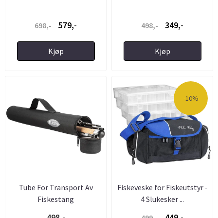
579,-
349,-
698,-
498,-
Kjøp
Kjøp
-10%
Tube For Transport Av
Fiskeveske for Fiskeutstyr -
Fiskestang
4 Slukesker ...
498,-
449,-
499,-