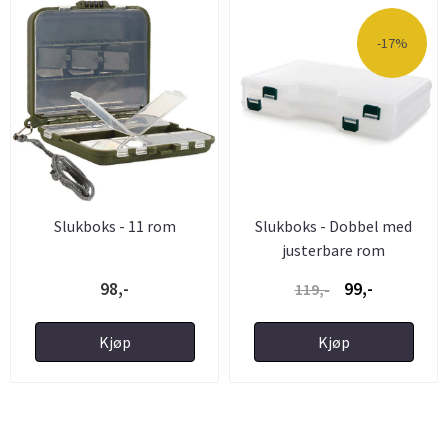
-17%
Slukboks - 11 rom
Slukboks - Dobbel med
justerbare rom
98,-
99,-
119,-
Kjøp
Kjøp