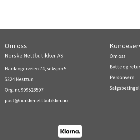
Om oss
Kundeser
Norske Nettbutikker AS
Om oss
Bytte og retu
Hardangerveien 74, seksjon 5
Personvern
5224 Nesttun
Salgsbetingel
Org. nr. 999528597
post@norskenettbutikker.no