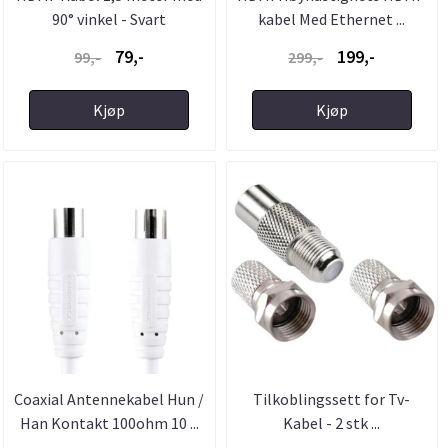
90° vinkel - Svart
kabel Med Ethernet ...
79,-
199,-
99,-
299,-
Kjøp
Kjøp
Coaxial Antennekabel Hun /
Tilkoblingssett for Tv-
Han Kontakt 100ohm 10 ...
Kabel - 2 stk ...