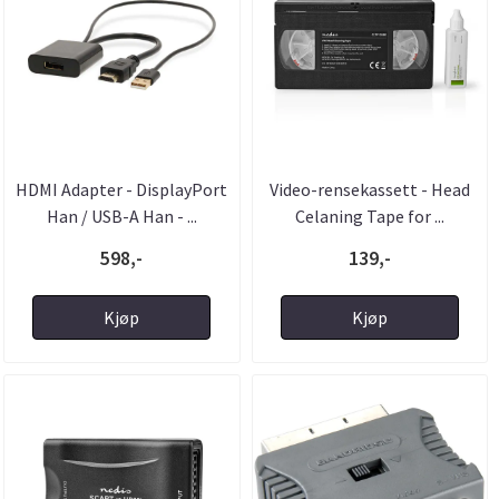
HDMI Adapter - DisplayPort
Video-rensekassett - Head
Han / USB-A Han - ...
Celaning Tape for ...
598,-
139,-
Kjøp
Kjøp