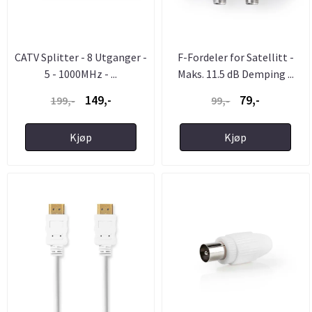
CATV Splitter - 8 Utganger -
F-Fordeler for Satellitt -
5 - 1000MHz - ...
Maks. 11.5 dB Demping ...
149,-
79,-
199,-
99,-
Kjøp
Kjøp