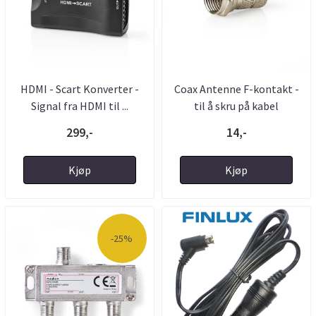
HDMI - Scart Konverter -
Coax Antenne F-kontakt -
Signal fra HDMI til ...
til å skru på kabel
299,-
14,-
Kjøp
Kjøp
-25%