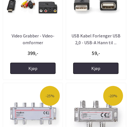
Video Grabber - Video-
USB Kabel Forlenger USB
omformer
2,0 - USB-A Hann til ...
399,-
59,-
Kjøp
Kjøp
-25%
-20%