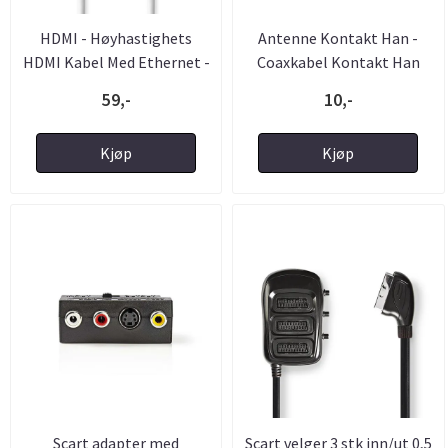
HDMI - Høyhastighets
Antenne Kontakt Han -
HDMI Kabel Med Ethernet -
Coaxkabel Kontakt Han
...
59,-
10,-
Kjøp
Kjøp
Scart adapter med
Scart velger 3 stk inn/ut 0,5