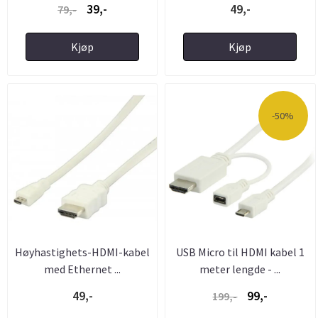
39,-
49,-
79,-
Kjøp
Kjøp
-50%
Høyhastighets-HDMI-kabel
USB Micro til HDMI kabel 1
med Ethernet ...
meter lengde - ...
49,-
99,-
199,-