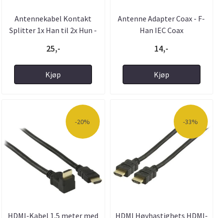
Antennekabel Kontakt
Antenne Adapter Coax - F-
Splitter 1x Han til 2x Hun -
Han IEC Coax
...
25,-
14,-
Kjøp
Kjøp
-20%
-33%
HDMI-Kabel 1,5 meter med
HDMI Høyhastighets HDMI-