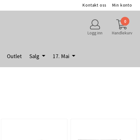
Kontakt oss
Min konto
0
Logg inn
Handlekurv
Outlet
Salg
17. Mai