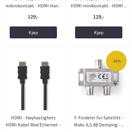
mikrokontakt - HDMI Han -
HDMI minikontakt - HDMI ...
...
129,-
129,-
Kjøp
Kjøp
-38%
HDMI - Høyhastighets
F-Fordeler for Satellitt -
HDMI Kabel Med Ethernet -
Maks. 6,5 dB Demping - ...
15 ...