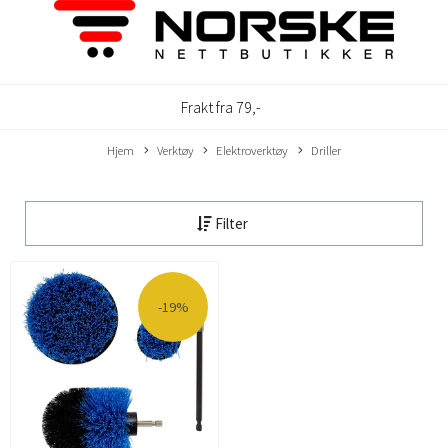
Frakt fra 79,-
Hjem
Verktøy
Elektroverktøy
Driller
Filter
-19%