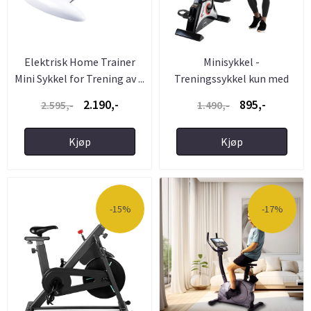
Elektrisk Home Trainer
Minisykkel -
Mini Sykkel for Trening av ...
Treningssykkel kun med
pedaler MB 3 ...
2.190,-
895,-
2.595,-
1.490,-
Kjøp
Kjøp
-15%
-17%