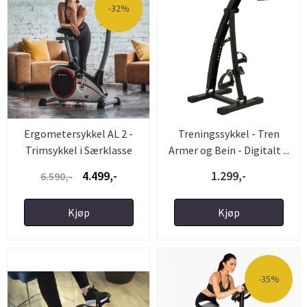
-32%
Ergometersykkel AL 2 -
Treningssykkel - Tren
Trimsykkel i Særklasse
Armer og Bein - Digitalt ...
4.499,-
1.299,-
6.590,-
Kjøp
Kjøp
-35%