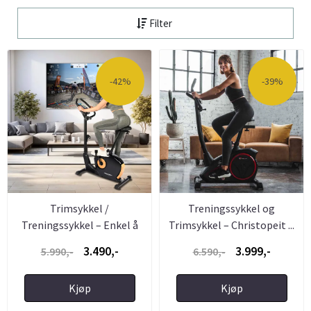
Filter
-42%
-39%
Trimsykkel /
Treningssykkel og
Treningssykkel – Enkel å
Trimsykkel – Christopeit ...
gå av ...
3.490,-
3.999,-
5.990,-
6.590,-
Kjøp
Kjøp