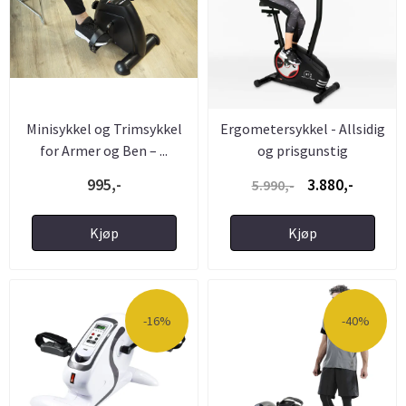
Minisykkel og Trimsykkel
Ergometersykkel - Allsidig
for Armer og Ben – ...
og prisgunstig
995,-
3.880,-
5.990,-
Kjøp
Kjøp
-16%
-40%