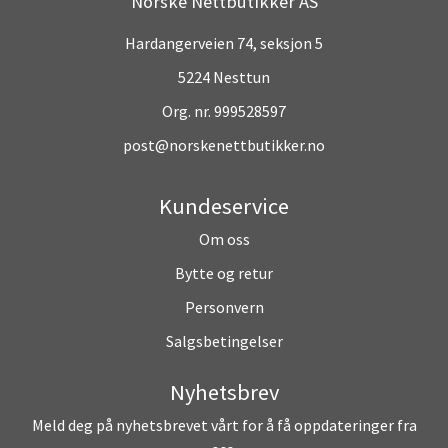
Norske Nettbutikker AS
Hardangerveien 74, seksjon 5
5224 Nesttun
Org. nr. 999528597
post@norskenettbutikker.no
Kundeservice
Om oss
Bytte og retur
Personvern
Salgsbetingelser
Nyhetsbrev
Meld deg på nyhetsbrevet vårt for å få oppdateringer fra