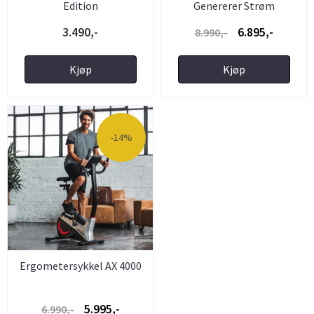
Edition
Genererer Strøm
3.490,-
6.895,-
8.990,-
Kjøp
Kjøp
-14%
Ergometersykkel AX 4000
5.995,-
6.990,-