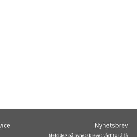
vice
Nyhetsbrev
Meld deg på nyhetsbrevet vårt for å få