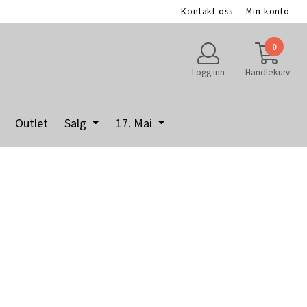
Kontakt oss
Min konto
0
Logg inn
Handlekurv
Outlet
Salg
17. Mai