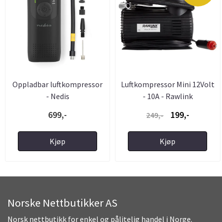
Oppladbar luftkompressor
Luftkompressor Mini 12Volt
- Nedis
- 10A - Rawlink
699,-
199,-
249,-
Kjøp
Kjøp
Norske Nettbutikker AS
Norsk nettbutikk for enkel og pålitelig handel i Norge.