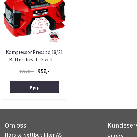
Kompressor Pressito 18/21
Batteridrevet 18 volt - ...
899,-
1.059,-
Kjøp
Om oss
Kundeser
Norske Nettbutikker AS
Om oss