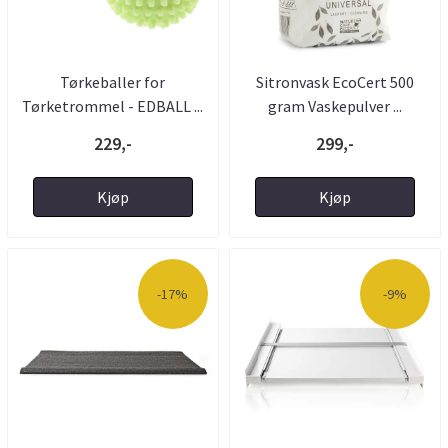
Tørkeballer for
Sitronvask EcoCert 500
Tørketrommel - EDBALL ...
gram Vaskepulver ...
229,-
299,-
Kjøp
Kjøp
-17%
-9%