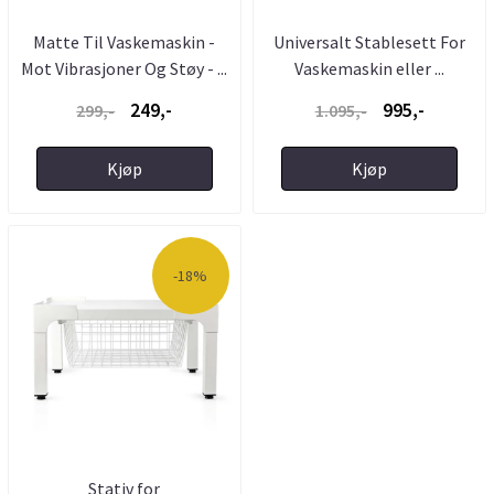
Matte Til Vaskemaskin -
Universalt Stablesett For
Mot Vibrasjoner Og Støy - ...
Vaskemaskin eller ...
249,-
995,-
299,-
1.095,-
Kjøp
Kjøp
-18%
Stativ for