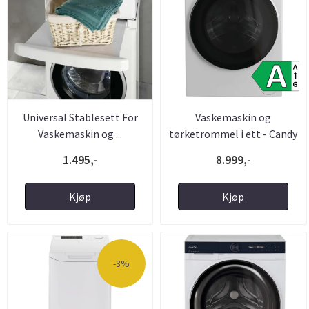
Universal Stablesett For
Vaskemaskin og
Vaskemaskin og ...
tørketrommel i ett - Candy
ProWash ...
1.495,-
8.999,-
Kjøp
Kjøp
-3%