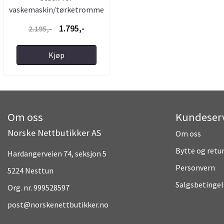
vaskemaskin/tørketrommel
- Kurv - Maks ...
1.795,-
2.195,-
Kjøp
Om oss
Kundeser
Norske Nettbutikker AS
Om oss
Bytte og retu
Hardangerveien 74, seksjon 5
Personvern
5224 Nesttun
Salgsbetingel
Org. nr. 999528597
post@norskenettbutikker.no