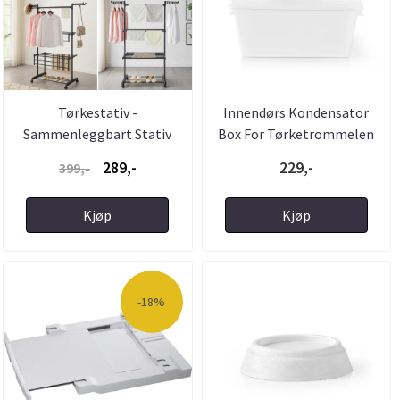
Tørkestativ -
Innendørs Kondensator
Sammenleggbart Stativ
Box For Tørketrommelen
med Masse ...
289,-
229,-
399,-
Kjøp
Kjøp
-18%