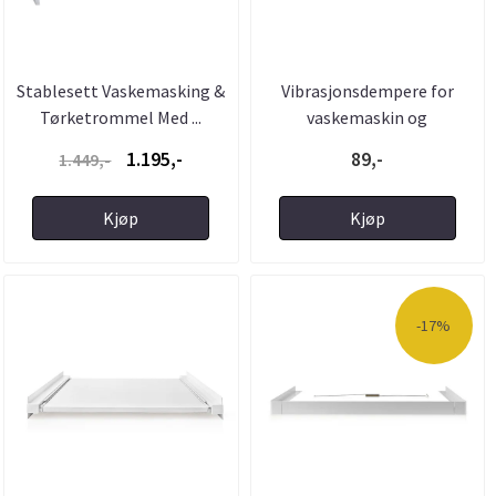
Stablesett Vaskemasking &
Vibrasjonsdempere for
Tørketrommel Med ...
vaskemaskin og
tørketrommel ...
1.195,-
89,-
1.449,-
Kjøp
Kjøp
-17%