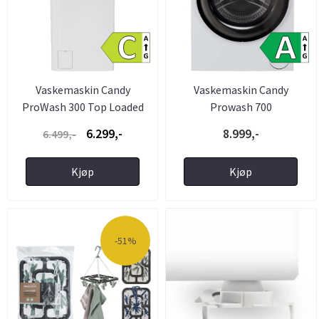
Vaskemaskin Candy
Vaskemaskin Candy
ProWash 300 Top Loaded
Prowash 700
6.299,-
8.999,-
6.499,-
Kjøp
Kjøp
-51%