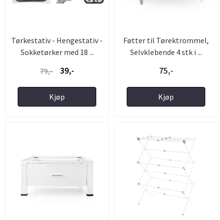
Tørkestativ - Hengestativ -
Føtter til Tørektrommel,
Sokketørker med 18 ...
Selvklebende 4 stk i ...
39,-
75,-
79,-
Kjøp
Kjøp