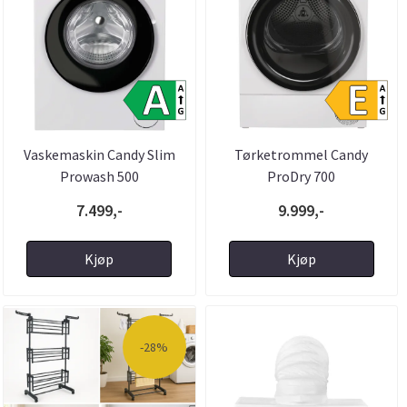
Vaskemaskin Candy Slim
Tørketrommel Candy
Prowash 500
ProDry 700
7.499,-
9.999,-
Kjøp
Kjøp
-28%