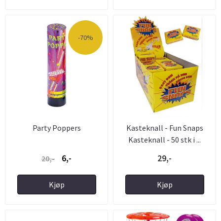
-70%
Party Poppers
Kasteknall - Fun Snaps
Kasteknall - 50 stk i ...
6,-
29,-
20,-
Kjøp
Kjøp