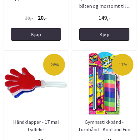
båten og morsomt til ...
20,-
149,-
39,-
Kjøp
Kjøp
-26%
-17%
Håndklapper - 17 mai
Gymnastikkbånd -
Lydleke
Turnbånd - Kool and Fun
for barn