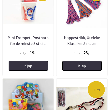
Mini Trompet, Posthorn
Hoppestrikk, Uteleke
for de minste 3 stk i ...
Klassiker 5 meter
19,-
25,-
29,-
59,-
Kjøp
Kjøp
-21%