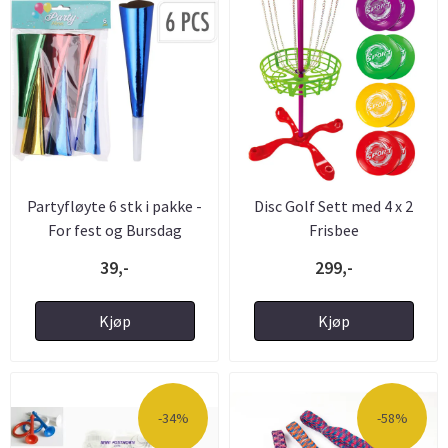
Partyfløyte 6 stk i pakke -
Disc Golf Sett med 4 x 2
For fest og Bursdag
Frisbee
39,-
299,-
Kjøp
Kjøp
-34%
-58%