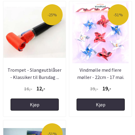
-25%
-51%
Trompet - Slangeutblåser
Vindmølle med flere
- Klassiker til Bursdag ...
møller - 22cm - 17 mai.
12,-
19,-
16,-
39,-
Kjøp
Kjøp
-51%