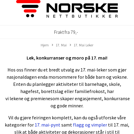
Frakt fra 79,-
Hjem
17. Mai
17. Mai Leker
Lek, konkurranser og moro på 17. mai!
Hos oss finner du et bredt utvalg av 17. mai-leker som gjør
nasjonaldagen enda morsommere for både barn og voksne.
Enten du planlegger aktiviteter til barnehage, skole,
hagefest, borettslag eller familiefrokost, har
vi lekene og premienesom skaper engasjement, konkurranse
og gode minner.
Vil du gjøre feiringen komplett, kan du også utforske våre
kategorier for
17. mai-pynt
samt
flagg og vimpler
til 17. mai,
slik at både aktiviteter og dekorasjoner står i stil til