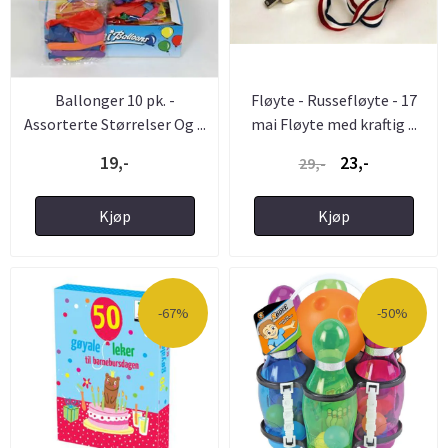
Ballonger 10 pk. -
Fløyte - Russefløyte - 17
Assorterte Størrelser Og ...
mai Fløyte med kraftig ...
19,-
23,-
29,-
Kjøp
Kjøp
-67%
-50%