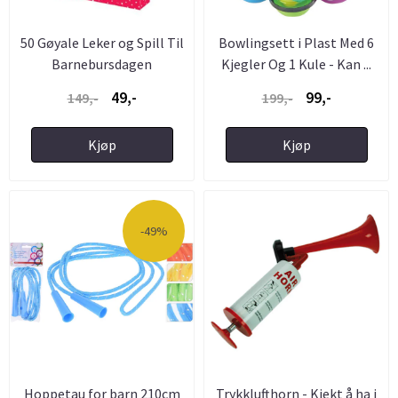
50 Gøyale Leker og Spill Til
Bowlingsett i Plast Med 6
Barnebursdagen
Kjegler Og 1 Kule - Kan ...
49,-
99,-
149,-
199,-
Kjøp
Kjøp
-49%
Hoppetau for barn 210cm
Trykklufthorn - Kjekt å ha i