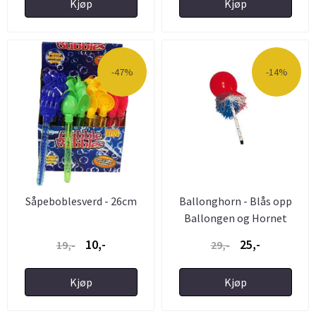
Kjøp
Kjøp
-47%
-14%
Såpeboblesverd - 26cm
Ballonghorn - Blås opp
Ballongen og Hornet
Lager ...
10,-
25,-
19,-
29,-
Kjøp
Kjøp