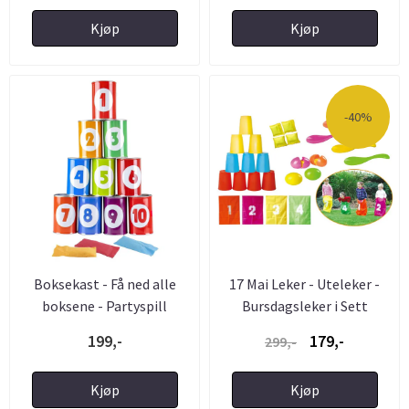
Kjøp
Kjøp
-40%
Boksekast - Få ned alle
17 Mai Leker - Uteleker -
boksene - Partyspill
Bursdagsleker i Sett
199,-
179,-
299,-
Kjøp
Kjøp