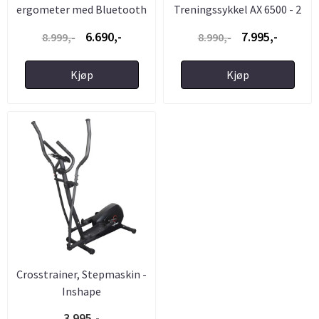
ergometer med Bluetooth
Treningssykkel AX 6500 - 2
...
Apparat ...
6.690,-
7.995,-
8.999,-
8.990,-
Kjøp
Kjøp
Crosstrainer, Stepmaskin -
Inshape
3.995,-