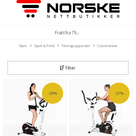
Frakt fra 79,-
Hjem
Sport & Fritid
Treningsapparater
Crosstrainere
Filter
-20%
-27%