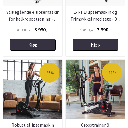
Stillegående ellipsemaskin
2-i-1 Ellipsemaskin og
for helkroppstrening - ...
Trimsykkel med sete - 8 ...
3.990,-
3.990,-
4.990,-
5.490,-
Kjøp
Kjøp
-26%
-11%
Robust ellipsemaskin
Crosstrainer &