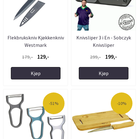
Flekbrukskniv Kjøkkenkniv
Knivsliper 3 i En - Sobczyk
Westmark
Knivsliper
129,-
199,-
179,-
299,-
Kjøp
Kjøp
-51%
-10%