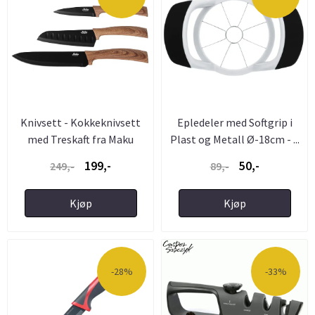
Knivsett - Kokkeknivsett
Epledeler med Softgrip i
med Treskaft fra Maku
Plast og Metall Ø-18cm - ...
199,-
50,-
249,-
89,-
Kjøp
Kjøp
-28%
-33%