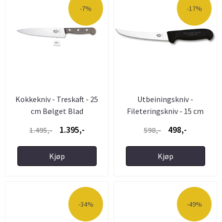
-7%
-17%
Kokkekniv - Treskaft - 25
Utbeiningskniv -
cm Bølget Blad
Fileteringskniv - 15 cm
Buet ...
1.395,-
498,-
1.495,-
598,-
Kjøp
Kjøp
-34%
-49%