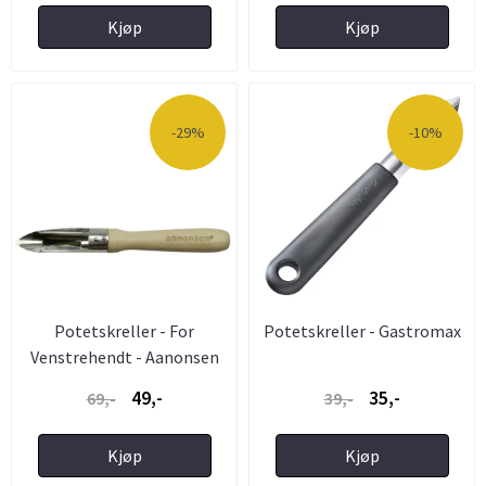
Kjøp
Kjøp
-29%
-10%
Potetskreller - For
Potetskreller - Gastromax
Venstrehendt - Aanonsen
49,-
35,-
69,-
39,-
Kjøp
Kjøp