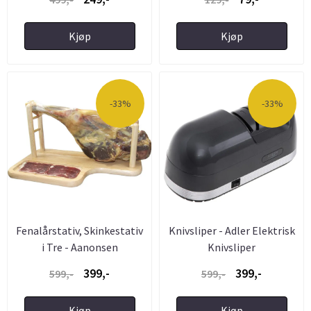
Kjøp
Kjøp
-33%
-33%
Fenalårstativ, Skinkestativ
Knivsliper - Adler Elektrisk
i Tre - Aanonsen
Knivsliper
399,-
399,-
599,-
599,-
Kjøp
Kjøp