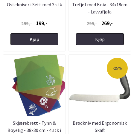
Ostekniver i Sett med 3 stk
Trefjøl med Kniv - 34x18cm
- Lavvufjøla
199,-
269,-
299,-
299,-
Kjøp
Kjøp
-25%
Skjærebrett - Tynn &
Brødkniv med Ergonomisk
Bøyelig - 38x30 cm - 4 stk i
Skaft