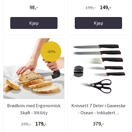
...
98,-
149,-
199,-
Kjøp
Kjøp
-40%
Brødkniv med Ergonomisk
Knivsett 7 Deler i Gaveeske
Skaft - Vitility
- Osean - Inkludert ...
179,-
379,-
299,-