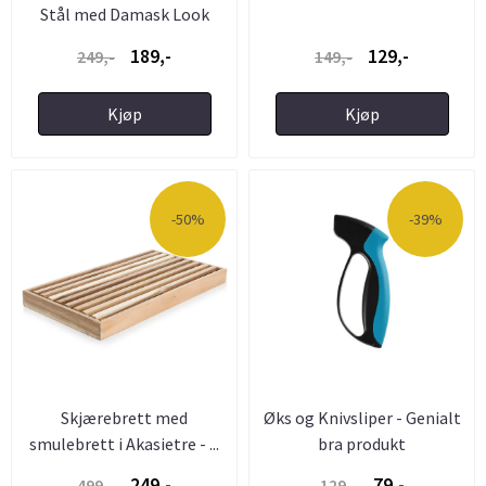
Stål med Damask Look
189,-
129,-
249,-
149,-
Kjøp
Kjøp
-50%
-39%
Skjærebrett med
Øks og Knivsliper - Genialt
smulebrett i Akasietre - ...
bra produkt
249,-
79,-
499,-
129,-