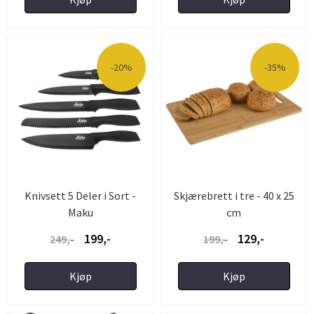
-20%
-35%
Knivsett 5 Deler i Sort -
Skjærebrett i tre - 40 x 25
Maku
cm
199,-
129,-
249,-
199,-
Kjøp
Kjøp