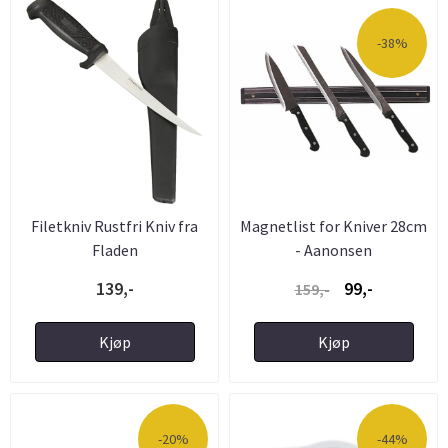
-38%
Filetkniv Rustfri Kniv fra
Magnetlist for Kniver 28cm
Fladen
- Aanonsen
139,-
99,-
159,-
Kjøp
Kjøp
-20%
-44%