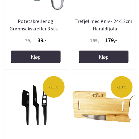
Potetskreller og
Trefjøl med Kniv - 24x12cm
Grønnsakskreller 3 stk ...
- Haraldfjøla
39,-
179,-
79,-
199,-
Kjøp
Kjøp
-33%
-10%