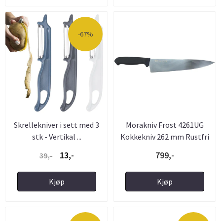
-67%
Skrellekniver i sett med 3
Morakniv Frost 4261UG
stk - Vertikal ...
Kokkekniv 262 mm Rustfri
13,-
799,-
39,-
Kjøp
Kjøp