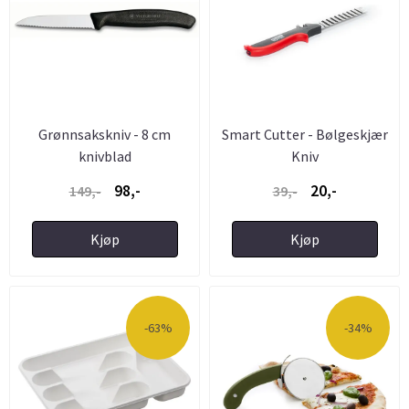
Grønnsakskniv - 8 cm
Smart Cutter - Bølgeskjær
knivblad
Kniv
98,-
20,-
149,-
39,-
Kjøp
Kjøp
-63%
-34%