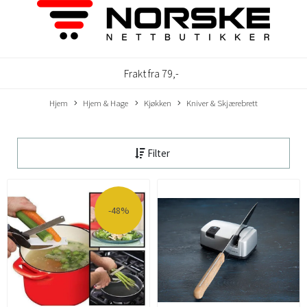
Frakt fra 79,-
Hjem
Hjem & Hage
Kjøkken
Kniver & Skjærebrett
Filter
-48%