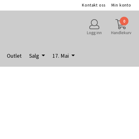
Kontakt oss
Min konto
0
Logg inn
Handlekurv
Outlet
Salg
17. Mai