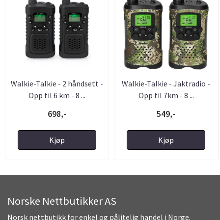
Walkie-Talkie - 2 håndsett -
Walkie-Talkie - Jaktradio -
Opp til 6 km - 8 ...
Opp til 7km - 8 ...
698,-
549,-
Kjøp
Kjøp
Norske Nettbutikker AS
Norsk nettbutikk for enkel og pålitelig handel i Norge.