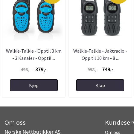
Walkie-Talkie - Opptil 3 km
Walkie-Talkie - Jaktradio -
- 3 Kanaler - Opptil ...
Opp til 10 km - 8 ...
379,-
749,-
498,-
998,-
Kjøp
Kjøp
Om oss
Kundeser
Norske Nettbutikker AS
Om oss