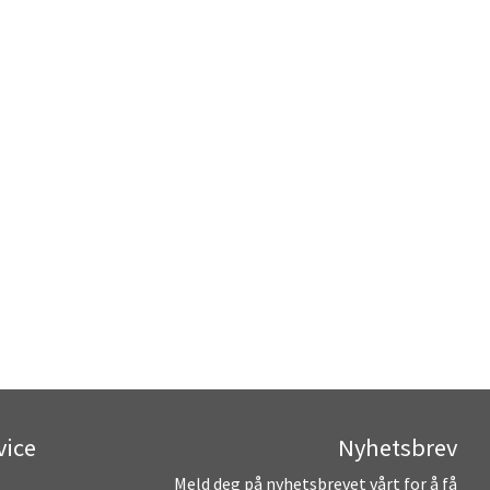
vice
Nyhetsbrev
Meld deg på nyhetsbrevet vårt for å få