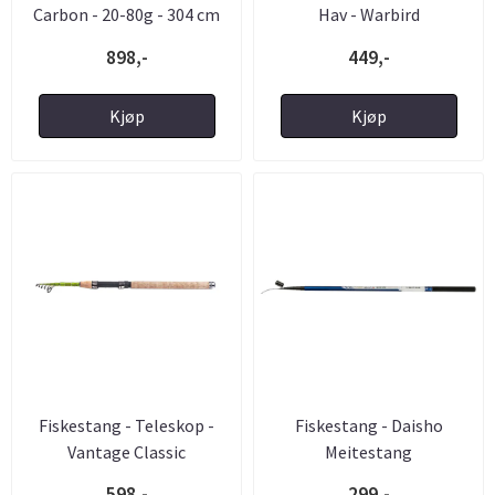
Carbon - 20-80g - 304 cm
Hav - Warbird
898,-
449,-
Kjøp
Kjøp
Fiskestang - Teleskop -
Fiskestang - Daisho
Vantage Classic
Meitestang
598,-
299,-