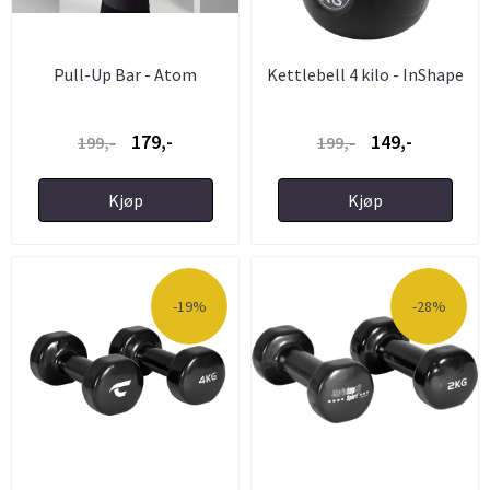
Pull-Up Bar - Atom
Kettlebell 4 kilo - InShape
179,-
149,-
199,-
199,-
Kjøp
Kjøp
-19%
-28%