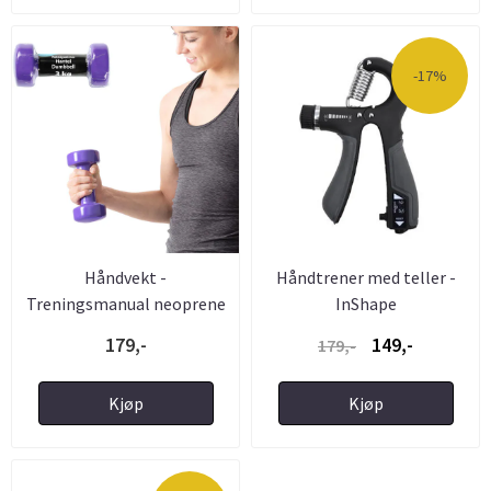
-17%
Håndvekt -
Håndtrener med teller -
Treningsmanual neoprene
InShape
Lilla 3kg
179,-
149,-
179,-
Kjøp
Kjøp