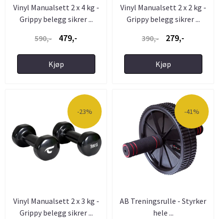
Vinyl Manualsett 2 x 4 kg -
Vinyl Manualsett 2 x 2 kg -
Grippy belegg sikrer ...
Grippy belegg sikrer ...
479,-
279,-
590,-
390,-
Kjøp
Kjøp
-23%
-41%
Vinyl Manualsett 2 x 3 kg -
AB Treningsrulle - Styrker
Grippy belegg sikrer ...
hele ...