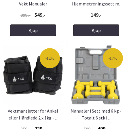
Vekt Manualer
Hjemmetreningssett m.
Døranker og ...
549,-
149,-
899,-
Kjøp
Kjøp
-12%
-17%
Vektmansjetter for Ankel
Manualer i Sett med 6 kg -
eller Håndledd 2 x 1kg - ...
Totalt 6 stk i ...
229,-
499,-
259,-
599,-