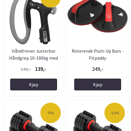
Håndtrener Justerbar
Roterende Push-Up Bars -
Håndgrep 10-100kg med
Fitpaddy
Teller ...
139,-
249,-
149,-
Kjøp
Kjøp
-5%
-12%