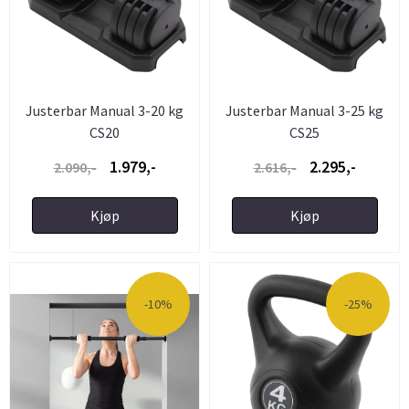
Justerbar Manual 3-20 kg
Justerbar Manual 3-25 kg
CS20
CS25
1.979,-
2.295,-
2.090,-
2.616,-
Kjøp
Kjøp
-10%
-25%