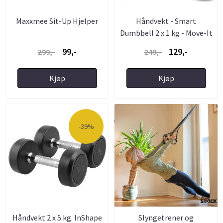
Maxxmee Sit-Up Hjelper
Håndvekt - Smart
Dumbbell 2 x 1 kg - Move-It
99,-
129,-
299,-
249,-
Kjøp
Kjøp
-39%
Håndvekt 2 x 5 kg. InShape
Slyngetrener og