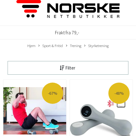
Frakt fra 79,-
Hjem
Sport & Fritid
Trening
Styrketrening
Filter
-67%
-48%