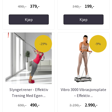
379,-
199,-
490,-
340,-
Kjøp
Kjøp
-29%
-9%
Slyngetrener - Effektiv
Vibro 3000 Vibrasjonsplate
Trening Med Egen ...
– Effektiv ...
490,-
2.990,-
690,-
3.290,-