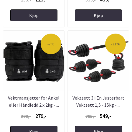
Kjøp
Kjøp
-7%
-31%
Vektmansjetter for Ankel
Vektsett 3 i En Justerbart
eller Håndledd 2 x 2kg - ...
Vektsett 1,5 - 15kg - ...
279,-
549,-
299,-
795,-
Kjøp
Kjøp