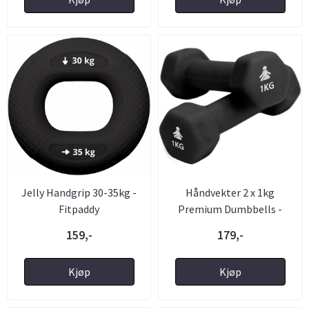
Jelly Handgrip 30-35kg -
Håndvekter 2 x 1kg
Fitpaddy
Premium Dumbbells -
FitPaddy
159,-
179,-
Kjøp
Kjøp