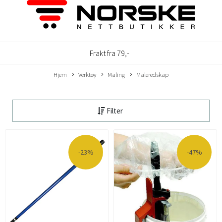
Frakt fra 79,-
Hjem
Verktøy
Maling
Maleredskap
Filter
-23%
-47%