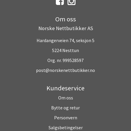
Om oss
Norske Nettbutikker AS
Hardangerveien 74, seksjon 5
5224 Nesttun
Org. nr. 999528597
post@norskenettbutikker.no
Kundeservice
Om oss
Bytte og retur
Personvern
Salgsbetingelser