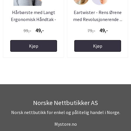
Hårbørste med Langt
Eartwister - Rens Ørene
Ergonomisk Håndtak -
med Revolusjonerende ...
Vitality
49,-
49,-
99,-
79,-
Kjøp
Kjøp
Norske Nettbutikker AS
Norsk nettbutikk for enkel og pålitelig handel i Norge.
Mystore.no