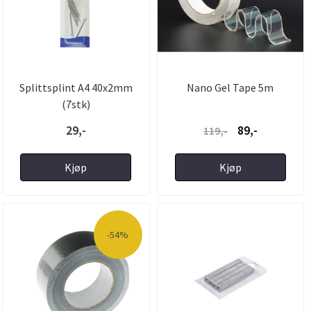
Splittsplint A4 40x2mm
Nano Gel Tape 5m
(7stk)
29,-
89,-
119,-
Kjøp
Kjøp
-54%