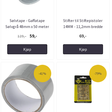
Sølvtape - Gaffatape
Stifter til Stiftepistoler
Sølvgrå 48mm x 50 meter
14MM - 11,2mm bredde
59,-
69,-
129,-
Kjøp
Kjøp
-41%
-79%