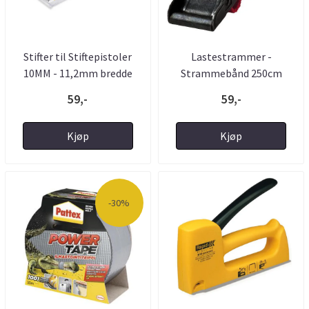
Stifter til Stiftepistoler
Lastestrammer -
10MM - 11,2mm bredde
Strammebånd 250cm
400kg ...
59,-
59,-
Kjøp
Kjøp
-30%