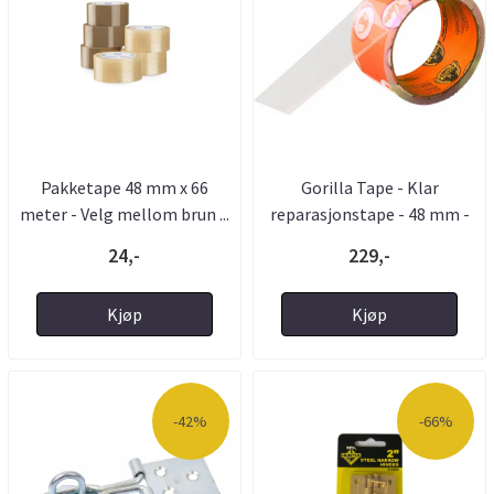
Pakketape 48 mm x 66
Gorilla Tape - Klar
meter - Velg mellom brun ...
reparasjonstape - 48 mm -
32 ...
24,-
229,-
Kjøp
Kjøp
-42%
-66%