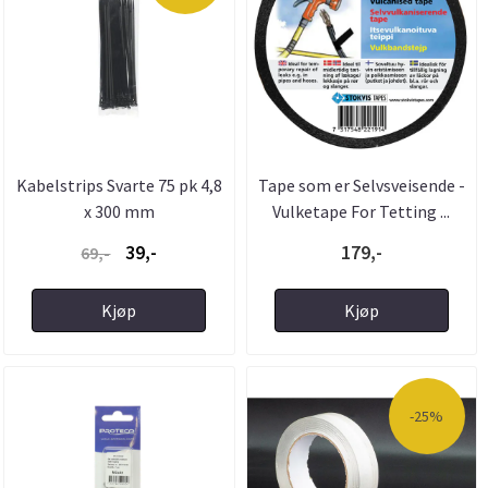
Kabelstrips Svarte 75 pk 4,8
Tape som er Selvsveisende -
x 300 mm
Vulketape For Tetting ...
39,-
179,-
69,-
Kjøp
Kjøp
-25%