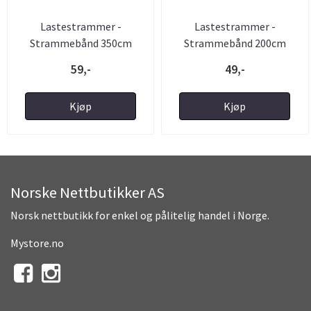
Lastestrammer -
Lastestrammer -
Strammebånd 350cm
Strammebånd 200cm
400kg ...
400kg ...
59,-
49,-
Kjøp
Kjøp
Norske Nettbutikker AS
Norsk nettbutikk for enkel og pålitelig handel i Norge.
Mystore.no