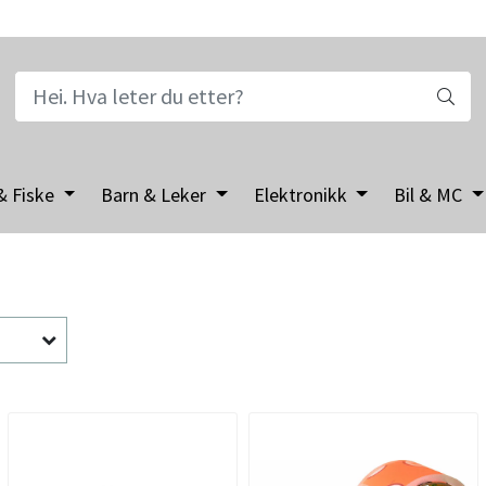
& Fiske
Barn & Leker
Elektronikk
Bil & MC