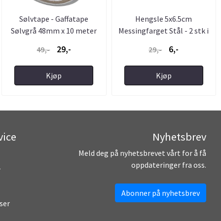
Sølvtape - Gaffatape
Hengsle 5x6.5cm
Sølvgrå 48mm x 10 meter
Messingfarget Stål - 2 stk i
...
29,-
6,-
49,-
29,-
Kjøp
Kjøp
vice
Nyhetsbrev
Meld deg på nyhetsbrevet vårt for å få
oppdateringer fra oss.
r
Abonner på nyhetsbrev
ser