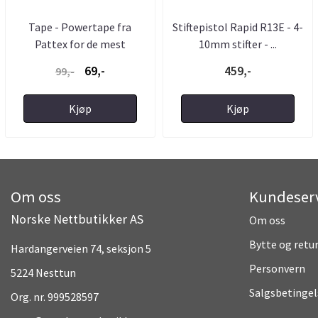
Tape - Powertape fra
Stiftepistol Rapid R13E - 4-
Pattex for de mest
10mm stifter - ...
krevende ...
69,-
459,-
99,-
Kjøp
Kjøp
Om oss
Kundeser
Norske Nettbutikker AS
Om oss
Bytte og retu
Hardangerveien 74, seksjon 5
Personvern
5224 Nesttun
Salgsbetingel
Org. nr. 999528597