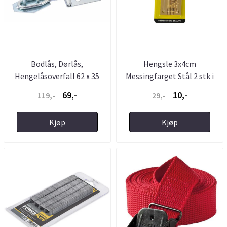
Bodlås, Dørlås,
Hengsle 3x4cm
Hengelåsoverfall 62 x 35
Messingfarget Stål 2 stk i
mm ...
pakke
69,-
10,-
119,-
29,-
Kjøp
Kjøp