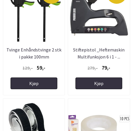
Tvinge Enhåndstvinge 2 stk
Stiftepistol _Heftemaskin
i pakke 100mm
Multifunksjon 6 i 1 - ...
59,-
79,-
129,-
279,-
Kjøp
Kjøp