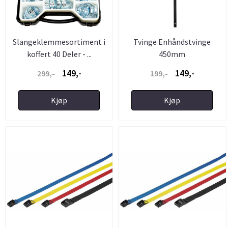
Slangeklemmesortiment i
Tvinge Enhåndstvinge
koffert 40 Deler - ...
450mm
149,-
149,-
299,-
199,-
Kjøp
Kjøp