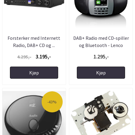
Forsterker med Internett
DAB+ Radio med CD-spiller
Radio, DAB+ CD og ...
og Bluetooth - Lenco
3.195,-
1.295,-
4.295,-
Kjøp
Kjøp
-43%