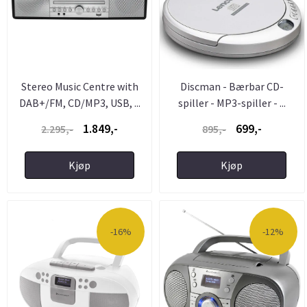
Stereo Music Centre with
Discman - Bærbar CD-
DAB+/FM, CD/MP3, USB, ...
spiller - MP3-spiller - ...
1.849,-
699,-
2.295,-
895,-
Kjøp
Kjøp
-16%
-12%