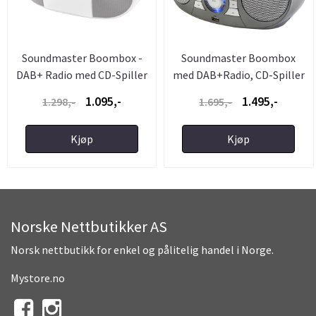
Soundmaster Boombox -
Soundmaster Boombox
DAB+ Radio med CD-Spiller
med DAB+Radio, CD-Spiller
...
og ...
1.095,-
1.495,-
1.298,-
1.695,-
Kjøp
Kjøp
Norske Nettbutikker AS
Norsk nettbutikk for enkel og pålitelig handel i Norge.
Mystore.no