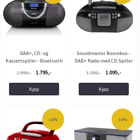
DAB+, CD- og
Soundmaster Boombox -
Kassettspiller - Bluetooth
DAB+ Radio med CD-Spiller
- Lenco - ...
...
1.795,-
1.095,-
1.999,-
1.298,-
Kjøp
Kjøp
-16%
-14%