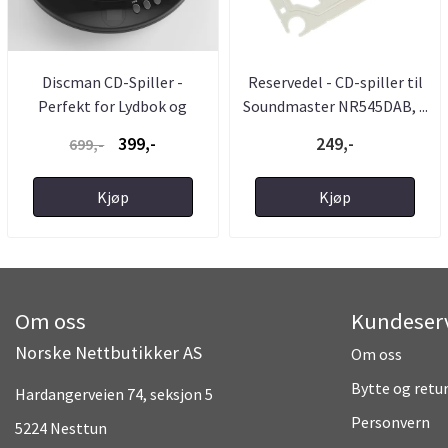
Discman CD-Spiller -
Reservedel - CD-spiller til
Perfekt for Lydbok og
Soundmaster NR545DAB, ...
Musikk ...
399,-
249,-
699,-
Kjøp
Kjøp
Om oss
Kundeser
Norske Nettbutikker AS
Om oss
Bytte og retu
Hardangerveien 74, seksjon 5
Personvern
5224 Nesttun