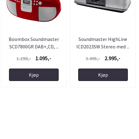
Boombox Soundmaster
Soundmaster HighLine
SCD7800GR DAB+,CD, ...
ICD2023SW Stereo med ...
1.095,-
2.995,-
1.298,-
3.495,-
Kjøp
Kjøp