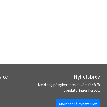
vice
Nyhetsbrev
Meld deg på nyhetsbrevet vårt for å få
oppdateringer fra oss.
r
Abonner på nyhetsbrev