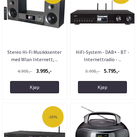
Stereo Hi-Fi Musikksenter
HiFi-System - DAB+ - BT -
med Wlan Internett, ...
Internettradio - ...
3.995,-
5.795,-
4.995,-
5.995,-
Kjøp
Kjøp
-26%