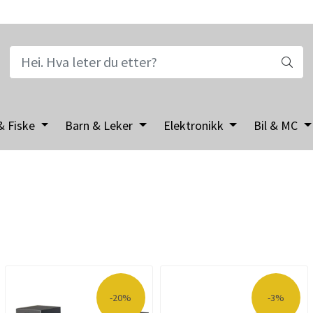
& Fiske
Barn & Leker
Elektronikk
Bil & MC
-20%
-3%