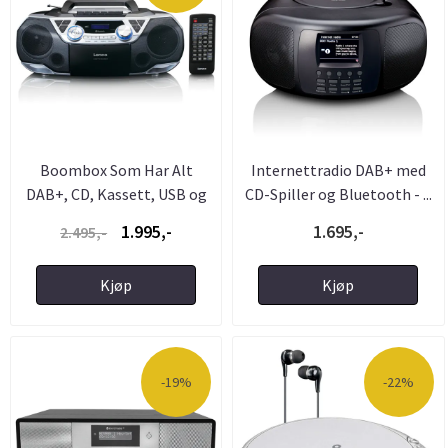
Boombox Som Har Alt
Internettradio DAB+ med
DAB+, CD, Kassett, USB og
CD-Spiller og Bluetooth - ...
...
1.995,-
1.695,-
2.495,-
Kjøp
Kjøp
-19%
-22%