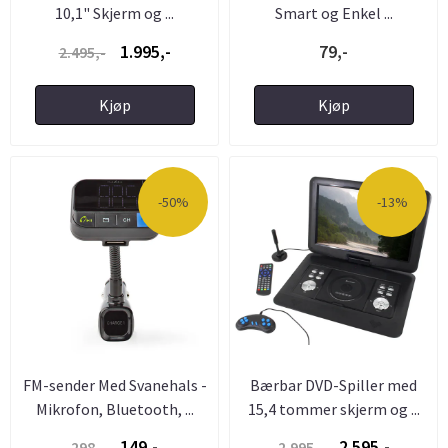
10,1" Skjerm og ...
Smart og Enkel ...
1.995,-
79,-
2.495,-
Kjøp
Kjøp
-50%
-13%
FM-sender Med Svanehals -
Bærbar DVD-Spiller med
Mikrofon, Bluetooth, ...
15,4 tommer skjerm og ...
149,-
2.595,-
298,-
2.995,-