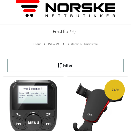
Frakt fra 79,-
Hjem
Bil & MC
Bilstereo & Handsfree
Filter
-74%