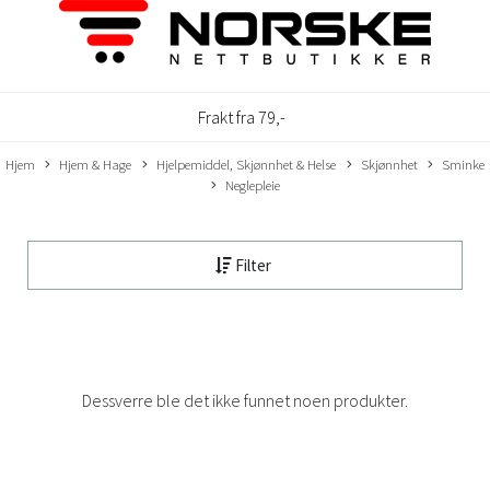
Frakt fra 79,-
Hjem
Hjem & Hage
Hjelpemiddel, Skjønnhet & Helse
Skjønnhet
Sminke
Neglepleie
Filter
Dessverre ble det ikke funnet noen produkter.