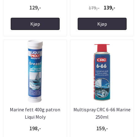
129,-
139,-
179,-
Kjøp
Kjøp
Marine fett 400g patron
Multispray CRC 6-66 Marine
Liqui Moly
250ml
198,-
159,-