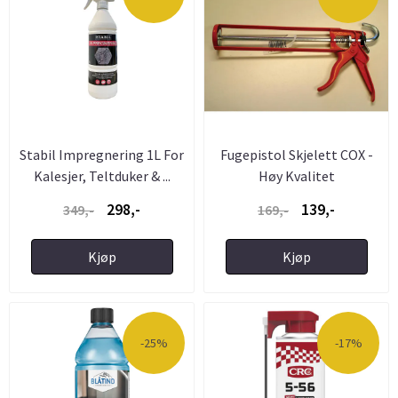
Stabil Impregnering 1L For
Fugepistol Skjelett COX -
Kalesjer, Teltduker & ...
Høy Kvalitet
298,-
139,-
349,-
169,-
Kjøp
Kjøp
-25%
-17%