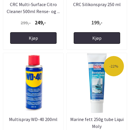
CRC Multi-Surface Citro
CRC Silikonspray 250 ml
Cleaner 500ml Rense- og ...
249,-
199,-
299,-
Kjøp
Kjøp
-22%
Multispray WD-40 200ml
Marine fett 250g tube Liqui
Moly