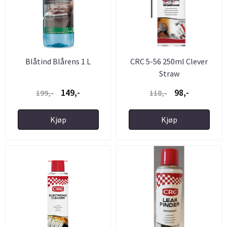
Blåtind Blårens 1 L
CRC 5-56 250ml Clever
Straw
149,-
98,-
199,-
118,-
Kjøp
Kjøp