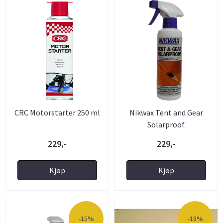
CRC Motorstarter 250 ml
Nikwax Tent and Gear
Solarproof
Impregneringspray ...
229,-
229,-
Kjøp
Kjøp
-15%
-18%