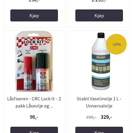
Kjøp
Kjøp
-18%
Låsfixeren - CRC Lock It - 2
Stabil Vaselinolje 1 L -
pakk Låseolje og ...
Universalolje
98,-
329,-
399,-
Kjøp
Kjøp