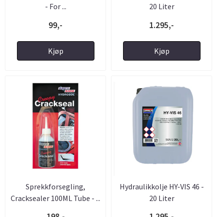
- For ...
20 Liter
99,-
1.295,-
Kjøp
Kjøp
Sprekkforsegling,
Hydraulikkolje HY-VIS 46 -
Cracksealer 100ML Tube - ...
20 Liter
198,-
1.295,-