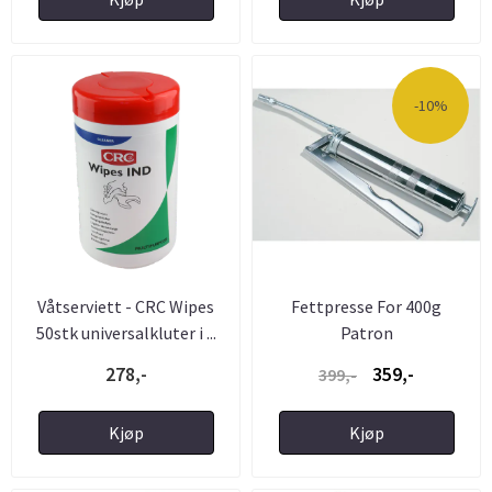
-10%
Våtserviett - CRC Wipes
Fettpresse For 400g
50stk universalkluter i ...
Patron
278,-
359,-
399,-
Kjøp
Kjøp