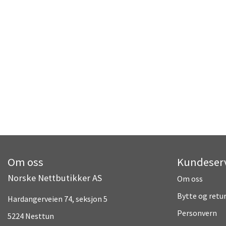
Om oss
Kundeser
Norske Nettbutikker AS
Om oss
Bytte og retu
Hardangerveien 74, seksjon 5
Personvern
5224 Nesttun