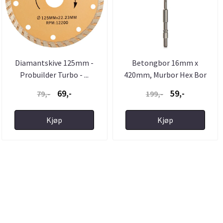
Diamantskive 125mm -
Betongbor 16mm x
Probuilder Turbo - ...
420mm, Murbor Hex Bor
69,-
59,-
79,-
199,-
Kjøp
Kjøp