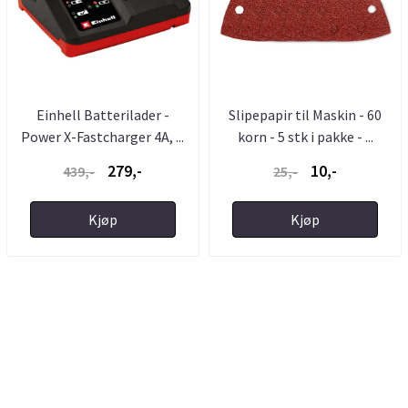
Einhell Batterilader -
Slipepapir til Maskin - 60
Power X-Fastcharger 4A, ...
korn - 5 stk i pakke - ...
279,-
10,-
439,-
25,-
Kjøp
Kjøp