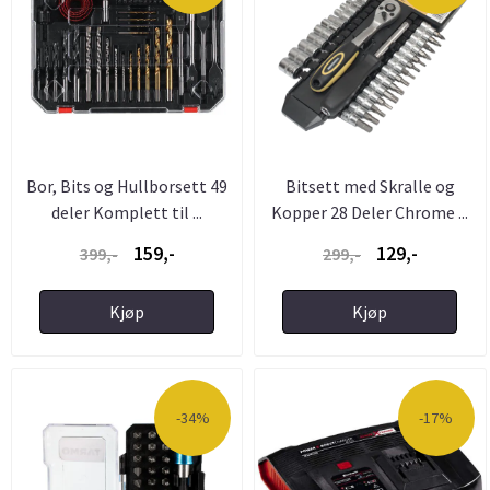
Bor, Bits og Hullborsett 49
Bitsett med Skralle og
deler Komplett til ...
Kopper 28 Deler Chrome ...
159,-
129,-
399,-
299,-
Kjøp
Kjøp
-34%
-17%