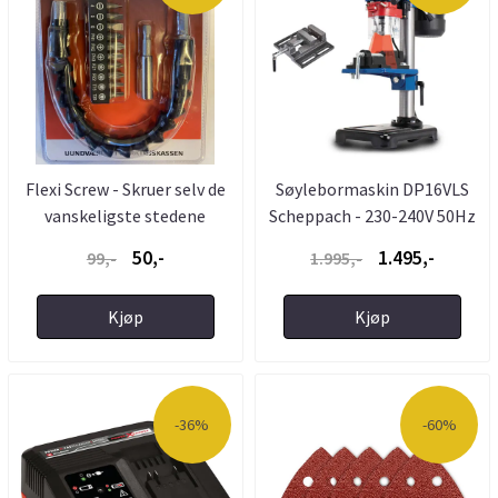
Flexi Screw - Skruer selv de
Søylebormaskin DP16VLS
vanskeligste stedene
Scheppach - 230-240V 50Hz
...
50,-
1.495,-
99,-
1.995,-
Kjøp
Kjøp
-36%
-60%