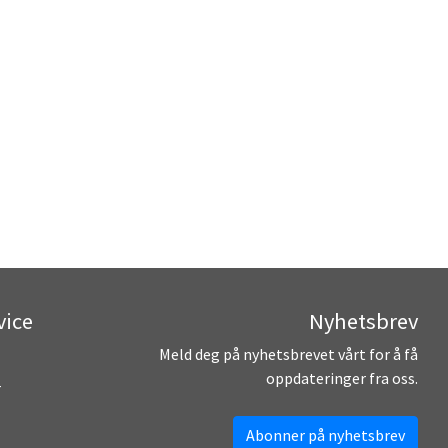
vice
Nyhetsbrev
Meld deg på nyhetsbrevet vårt for å få
oppdateringer fra oss.
r
Abonner på nyhetsbrev