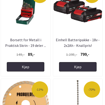
Borsett for Metall i
Einhell Batteripakke - 18v -
Praktisk Skrin - 19 deler ...
2x2Ah - Knallpris!
89,-
799,-
149,-
1.295,-
Kjøp
Kjøp
-13%
-70%