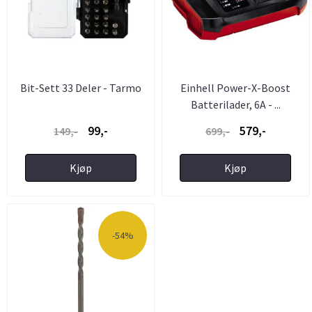
Bit-Sett 33 Deler - Tarmo
Einhell Power-X-Boost
Batterilader, 6A - ...
99,-
579,-
149,-
699,-
Kjøp
Kjøp
-54%