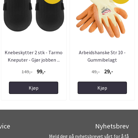
Knebeskytter 2 stk - Tarmo
Arbeidshanske Str 10 -
Kneputer - Gjør jobben ...
Gummibelagt
99,-
29,-
149,-
49,-
Kjøp
Kjøp
vice
Nyhetsbrev
Meld deg på nyhetsbrevet vårt for å få