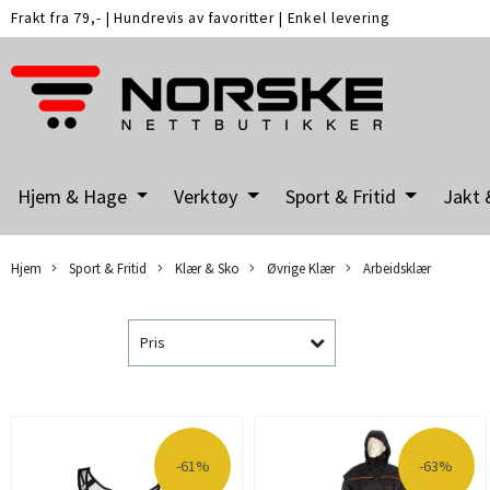
Frakt fra 79,-
|
Hundrevis av favoritter
|
Enkel levering
Hjem & Hage
Verktøy
Sport & Fritid
Jakt 
Hjem
Sport & Fritid
Klær & Sko
Øvrige Klær
Arbeidsklær
Pris
-61%
-63%