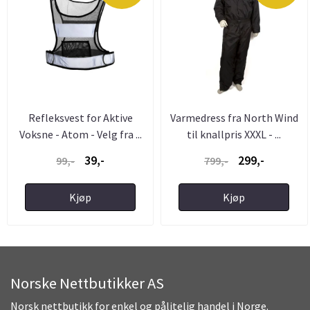
Refleksvest for Aktive
Varmedress fra North Wind
Voksne - Atom - Velg fra ...
til knallpris XXXL - ...
39,-
299,-
99,-
799,-
Kjøp
Kjøp
Norske Nettbutikker AS
Norsk nettbutikk for enkel og pålitelig handel i Norge.