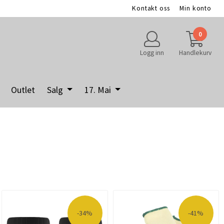
Kontakt oss
Min konto
0
Logg inn
Handlekurv
Outlet
Salg
17. Mai
-34%
-41%