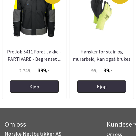
ProJob 5411 Foret Jakke -
Hansker for stein og
PARTIVARE - Begrenset ...
murarbeid, Kan også brukes
...
399,-
39,-
2.749,-
99,-
Kjøp
Kjøp
Om oss
Kundeser
Norske Nettbutikker AS
Om oss