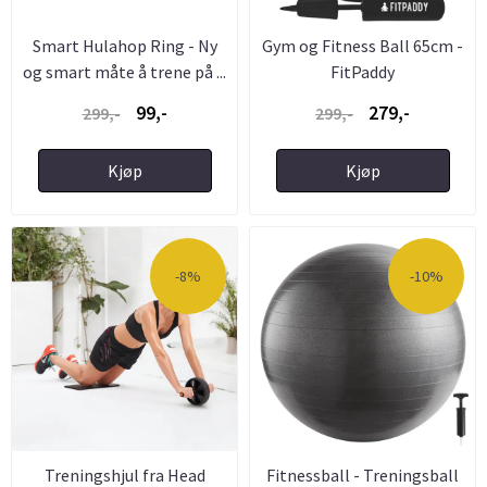
Smart Hulahop Ring - Ny
Gym og Fitness Ball 65cm -
og smart måte å trene på ...
FitPaddy
99,-
279,-
299,-
299,-
Kjøp
Kjøp
-8%
-10%
Treningshjul fra Head
Fitnessball - Treningsball