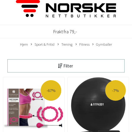
Frakt fra 79,-
Hjem
Sport & Fritid
Trening
Fitness
Gymballer
Filter
-67%
-7%