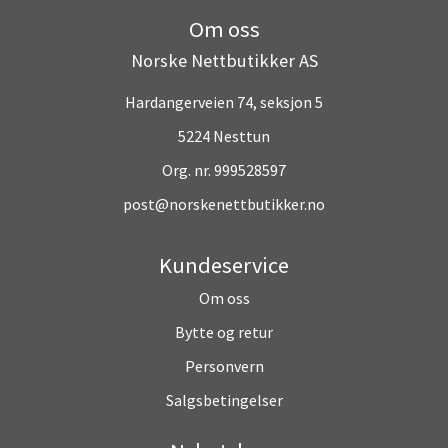
Om oss
Norske Nettbutikker AS
Hardangerveien 74, seksjon 5
5224 Nesttun
Org. nr. 999528597
post@norskenettbutikker.no
Kundeservice
Om oss
Bytte og retur
Personvern
Salgsbetingelser