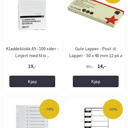
Kladdeblokk A5 -100 sider -
Gule Lapper - Post-it
Linjert med Stiv ...
Lapper - 50 x 40 mm 12 pk a
...
19,-
14,-
49,-
Kjøp
Kjøp
-74%
-50%