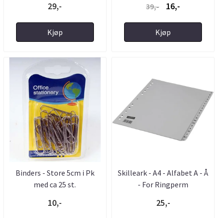
29,-
16,-
39,-
Kjøp
Kjøp
Binders - Store 5cm i Pk
Skilleark - A4 - Alfabet A - Å
med ca 25 st.
- For Ringperm
10,-
25,-