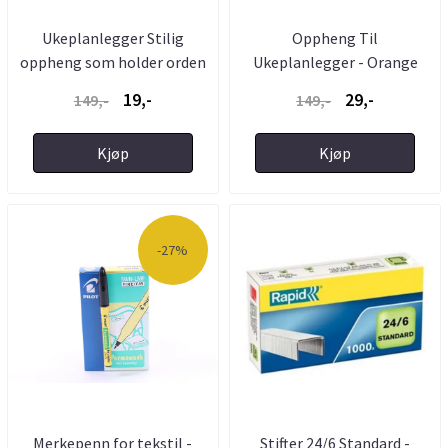
Ukeplanlegger Stilig
Oppheng Til
oppheng som holder orden
Ukeplanlegger - Orange
på ...
19,-
29,-
149,-
149,-
Kjøp
Kjøp
-27%
Merkepenn for tekstil -
Stifter 24/6 Standard -