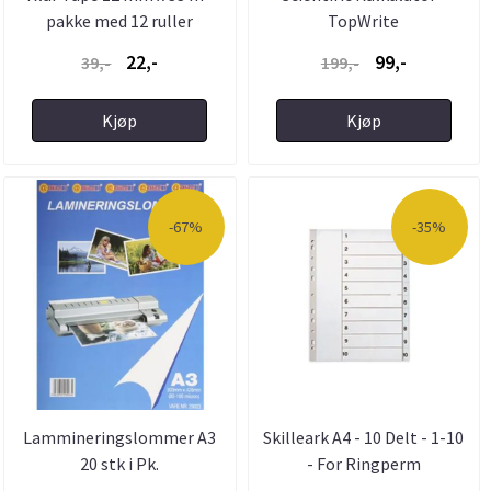
pakke med 12 ruller
TopWrite
22,-
99,-
39,-
199,-
Kjøp
Kjøp
-67%
-35%
Lammineringslommer A3
Skilleark A4 - 10 Delt - 1-10
20 stk i Pk.
- For Ringperm