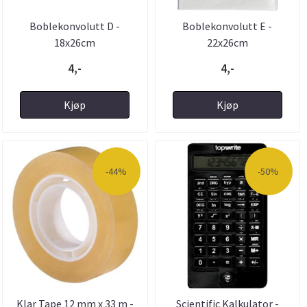
Boblekonvolutt D -
Boblekonvolutt E -
18x26cm
22x26cm
4,-
4,-
Kjøp
Kjøp
-44%
-50%
Klar Tape 12 mm x 33 m -
Scientific Kalkulator -