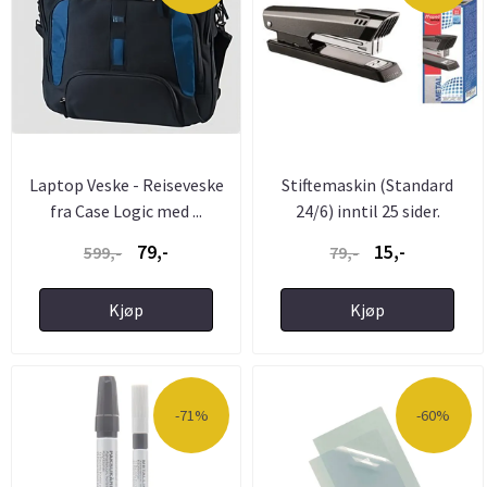
Laptop Veske - Reiseveske
Stiftemaskin (Standard
fra Case Logic med ...
24/6) inntil 25 sider.
79,-
15,-
599,-
79,-
Kjøp
Kjøp
-71%
-60%