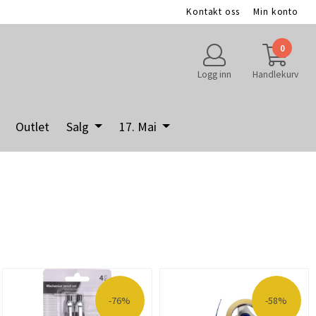
Kontakt oss
Min konto
0
Logg inn
Handlekurv
Outlet
Salg
17. Mai
-76%
-58%