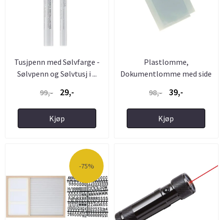
Tusjpenn med Sølvfarge -
Plastlomme,
Sølvpenn og Sølvtusj i ...
Dokumentlomme med side
og toppåpning ...
29,-
39,-
99,-
98,-
Kjøp
Kjøp
-75%