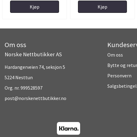
Kjøp
Kjøp
Om oss
Kundeser
Norske Nettbutikker AS
Om oss
Bytte og retu
Hardangerveien 74, seksjon 5
Personvern
5224 Nesttun
Salgsbetingel
Org. nr. 999528597
post@norskenettbutikker.no