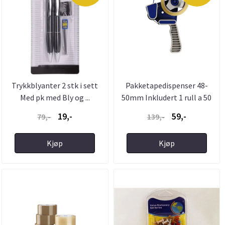
Trykkblyanter 2 stk i sett
Pakketapedispenser 48-
Med pk med Bly og ...
50mm Inkludert 1 rull a 50
...
19,-
59,-
79,-
139,-
Kjøp
Kjøp