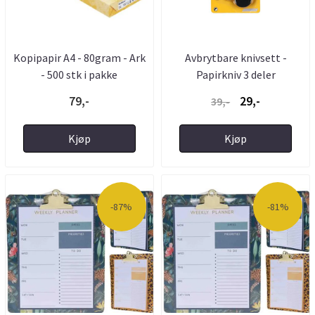
Kopipapir A4 - 80gram - Ark
Avbrytbare knivsett -
- 500 stk i pakke
Papirkniv 3 deler
79,-
29,-
39,-
Kjøp
Kjøp
-87%
-81%