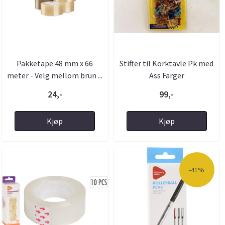
Pakketape 48 mm x 66
Stifter til Korktavle Pk med
meter - Velg mellom brun ...
Ass Farger
24,-
99,-
Kjøp
Kjøp
-41%