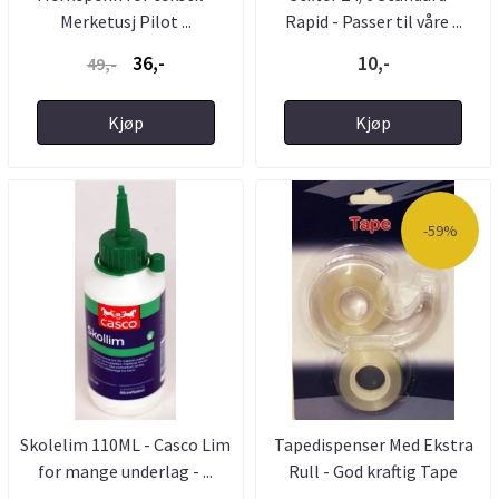
Merketusj Pilot ...
Rapid - Passer til våre ...
36,-
10,-
49,-
Kjøp
Kjøp
-59%
Skolelim 110ML - Casco Lim
Tapedispenser Med Ekstra
for mange underlag - ...
Rull - God kraftig Tape