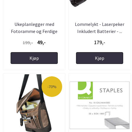
Ukeplanlegger med
Lommelykt - Laserpeker
Fotoramme og Ferdige
Inkludert Batterier - ...
Bokstaver
49,-
179,-
199,-
Kjøp
Kjøp
-70%