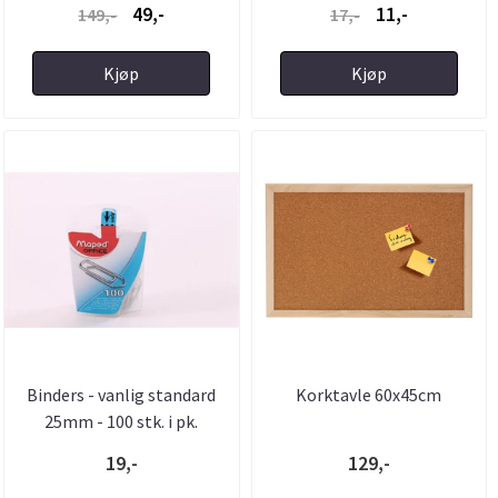
49,-
11,-
149,-
17,-
Kjøp
Kjøp
Binders - vanlig standard
Korktavle 60x45cm
25mm - 100 stk. i pk.
19,-
129,-