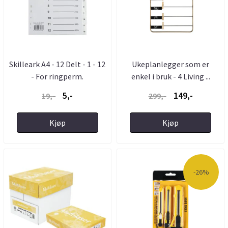
Skilleark A4 - 12 Delt - 1 - 12
Ukeplanlegger som er
- For ringperm.
enkel i bruk - 4 Living ...
5,-
149,-
19,-
299,-
Kjøp
Kjøp
-26%