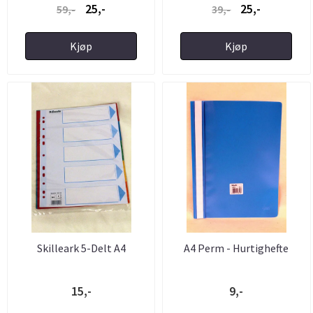
25,-
25,-
59,-
39,-
Kjøp
Kjøp
Skilleark 5-Delt A4
A4 Perm - Hurtighefte
15,-
9,-