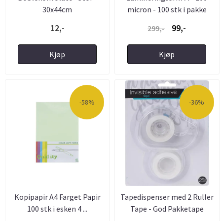
30x44cm
micron - 100 stk i pakke
12,-
99,-
299,-
Kjøp
Kjøp
-58%
-36%
Kopipapir A4 Farget Papir
Tapedispenser med 2 Ruller
100 stk i esken 4 ...
Tape - God Pakketape