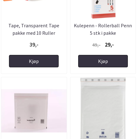
Tape, Transparent Tape
Kulepenn - Rollerball Penn
pakke med 10 Ruller
5 stk i pakke
39,-
29,-
49,-
Kjøp
Kjøp