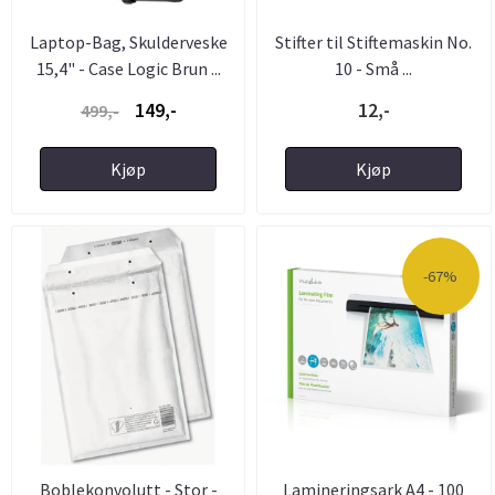
Laptop-Bag, Skulderveske
Stifter til Stiftemaskin No.
15,4" - Case Logic Brun ...
10 - Små ...
149,-
12,-
499,-
Kjøp
Kjøp
-67%
Boblekonvolutt - Stor -
Lamineringsark A4 - 100