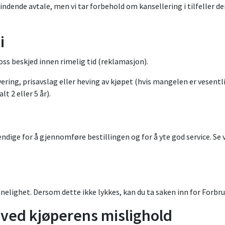
ndende avtale, men vi tar forbehold om kansellering i tilfeller der
i
 oss beskjed innen rimelig tid (reklamasjon).
ering, prisavslag eller heving av kjøpet (hvis mangelen er vesentli
t 2 eller 5 år).
dige for å gjennomføre bestillingen og for å yte god service. Se 
nnelighet. Dersom dette ikke lykkes, kan du ta saken inn for Forbru
 ved kjøperens mislighold