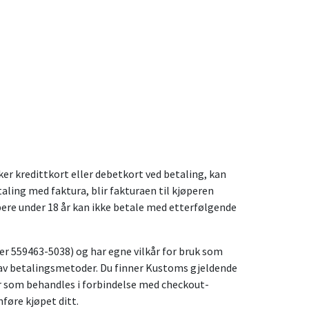
ker kredittkort eller debetkort ved betaling, kan
ling med faktura, blir fakturaen til kjøperen
pere under 18 år kan ikke betale med etterfølgende
 559463-5038) og har egne vilkår for bruk som
g av betalingsmetoder. Du finner Kustoms gjeldende
r som behandles i forbindelse med checkout-
øre kjøpet ditt.