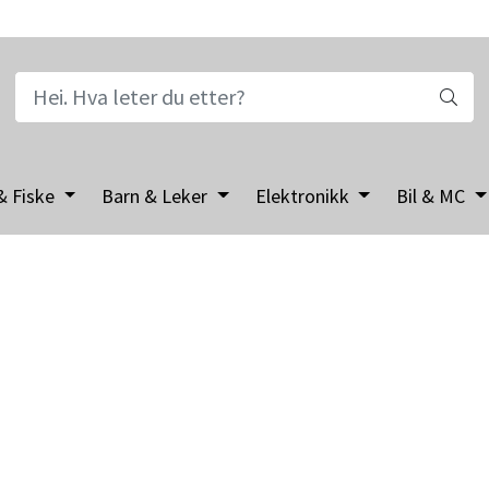
& Fiske
Barn & Leker
Elektronikk
Bil & MC