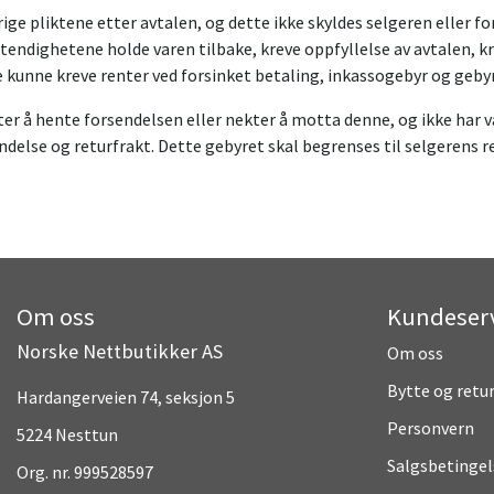
ige pliktene etter avtalen, og dette ikke skyldes selgeren eller fo
tendighetene holde varen tilbake, kreve oppfyllelse av avtalen, k
 kunne kreve renter ved forsinket betaling, inkassogebyr og geby
r å hente forsendelsen eller nekter å motta denne, og ikke har v
ndelse og returfrakt. Dette gebyret skal begrenses til selgerens re
Om oss
Kundeser
Norske Nettbutikker AS
Om oss
Bytte og retu
Hardangerveien 74, seksjon 5
Personvern
5224 Nesttun
Salgsbetingel
Org. nr. 999528597