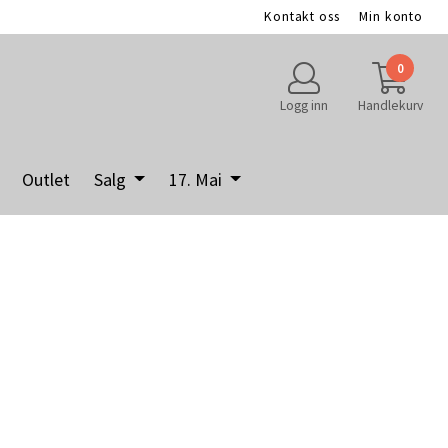
Kontakt oss
Min konto
0
Logg inn
Handlekurv
Outlet
Salg
17. Mai