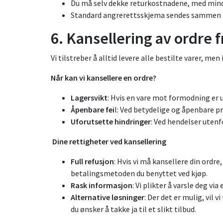
Du må selv dekke returkostnadene, med mindr
Standard angrerettsskjema sendes sammen 
6. Kansellering av ordre 
Vi tilstreber å alltid levere alle bestilte varer, me
Når kan vi kansellere en ordre?
Lagersvikt
: Hvis en vare mot formodning er 
Åpenbare fei
l: Ved betydelige og åpenbare pr
Uforutsette hindringer
: Ved hendelser uten
Dine rettigheter ved kansellering
Full refusjon
: Hvis vi må kansellere din ordr
betalingsmetoden du benyttet ved kjøp.
Rask informasjon
: Vi plikter å varsle deg 
Alternative løsninger
: Der det er mulig, vil 
du ønsker å takke ja til et slikt tilbud.