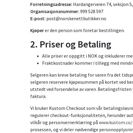
Forretningsadresse:
Hardangerveien 74, seksjon 5
Organisasjonsnummer:
999 528 597
E-post:
post@norskenettbutikker.no
Kjøper
er den person som foretar bestillingen.
2. Priser og Betaling
Alle priser er oppgitt i NOK og inkluderer me
Fraktkostnader kommer i tillegg med mindre
Selgeren kan kreve betaling for varen fra det tidsp
selgeren reservere kjøpesummen på kortet ved best
utstedt ved forsendelse av varen. Betalingsfriste
faktura.
Vi bruker Kustom Checkout som vår betalingsløsn
regulerer checkout-funksjonaliteten, herunder aut
vilkår og personvernerklæring på
www.kustom.co/
prosessen, og vi deler nødvendige personopplysni