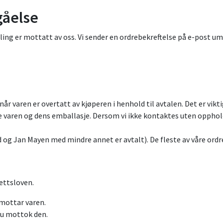
gåelse
lling er mottatt av oss. Vi sender en ordrebekreftelse på e-post 
når varen er overtatt av kjøperen i henhold til avtalen. Det er vik
e varen og dens emballasje. Dersom vi ikke kontaktes uten opphold
rd og Jan Mayen med mindre annet er avtalt). De fleste av våre ordr
ettsloven.
 mottar varen.
du mottok den.