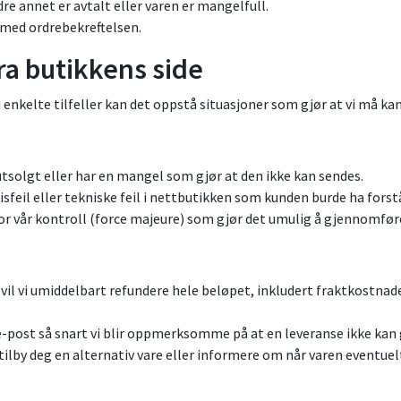
e annet er avtalt eller varen er mangelfull.
med ordrebekreftelsen.
fra butikkens side
n i enkelte tilfeller kan det oppstå situasjoner som gjør at vi må kan
utsolgt eller har en mangel som gjør at den ikke kan sendes.
isfeil eller tekniske feil i nettbutikken som kunden burde ha forstå
for vår kontroll (force majeure) som gjør det umulig å gjennomfør
e, vil vi umiddelbart refundere hele beløpet, inkludert fraktkostna
via e-post så snart vi blir oppmerksomme på at en leveranse ikke ka
vi tilby deg en alternativ vare eller informere om når varen eventuel