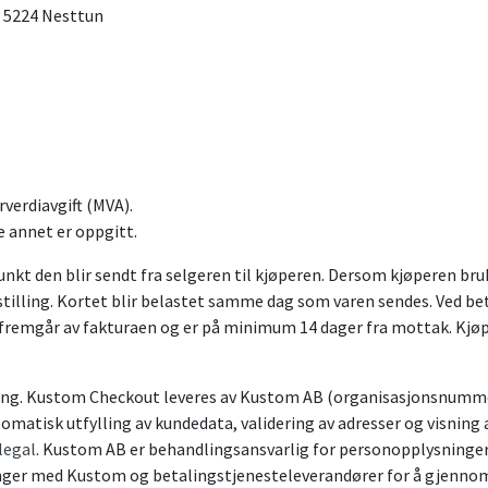
, 5224 Nesttun
rverdiavgift (MVA).
 annet er oppgitt.
unkt den blir sendt fra selgeren til kjøperen. Dersom kjøperen bru
illing. Kortet blir belastet samme dag som varen sendes. Ved beta
n fremgår av fakturaen og er på minimum 14 dager fra mottak. Kjø
ing. Kustom Checkout leveres av Kustom AB (organisasjonsnummer
omatisk utfylling av kundedata, validering av adresser og visnin
legal
. Kustom AB er behandlingsansvarlig for personopplysninge
nger med Kustom og betalingstjenesteleverandører for å gjennomf