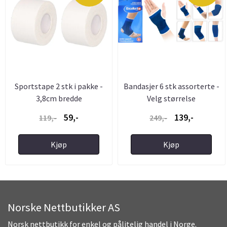
Sportstape 2 stk i pakke -
Bandasjer 6 stk assorterte -
3,8cm bredde
Velg størrelse
59,-
139,-
119,-
249,-
Kjøp
Kjøp
Norske Nettbutikker AS
Norsk nettbutikk for enkel og pålitelig handel i Norge.