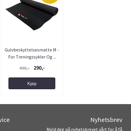
Gulvbeskyttelsesmatte M -
For Treningssykler Og ...
290,-
490,-
Kjøp
vice
Nyhetsbrev
Meld deg på nyhetsbrevet vårt for å få