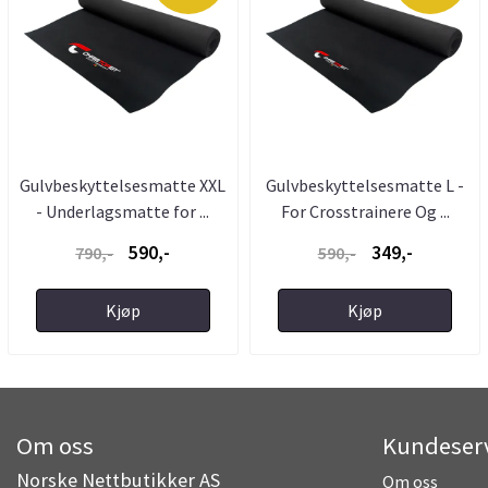
Gulvbeskyttelsesmatte XXL
Gulvbeskyttelsesmatte L -
- Underlagsmatte for ...
For Crosstrainere Og ...
590,-
349,-
790,-
590,-
Kjøp
Kjøp
Om oss
Kundeser
Norske Nettbutikker AS
Om oss