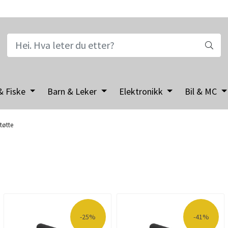
& Fiske
Barn & Leker
Elektronikk
Bil & MC
tøtte
-25%
-41%