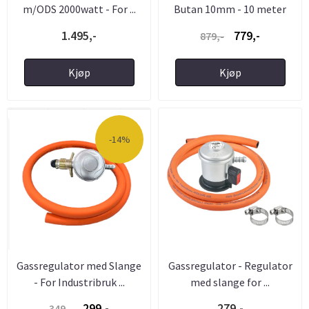
m/ODS 2000watt - For ...
Butan 10mm - 10 meter
1.495,-
779,-
879,-
Kjøp
Kjøp
-14%
Gassregulator med Slange
Gassregulator - Regulator
- For Industribruk ...
med slange for ...
299,-
279,-
349,-