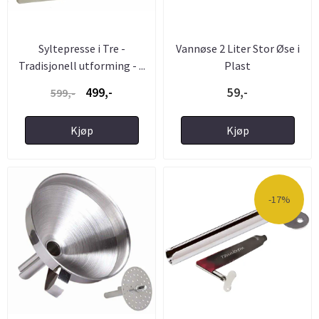
Syltepresse i Tre -
Vannøse 2 Liter Stor Øse i
Tradisjonell utforming - ...
Plast
499,-
59,-
599,-
Kjøp
Kjøp
-17%