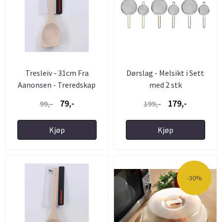
Tresleiv - 31cm Fra
Dørslag - Melsikt i Sett
Aanonsen - Treredskap
med 2 stk
79,-
179,-
99,-
199,-
Kjøp
Kjøp
-30%