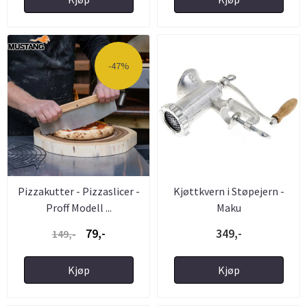
-47%
Pizzakutter - Pizzaslicer -
Kjøttkvern i Støpejern -
Proff Modell ...
Maku
79,-
349,-
149,-
Kjøp
Kjøp