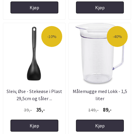
Kjøp
Kjøp
-10%
-40%
Sleiv, Øse - Stekeøse i Plast
Målemugge med Lokk - 1,5
29,5cm og tåler ...
liter
35,-
89,-
39,-
149,-
Kjøp
Kjøp