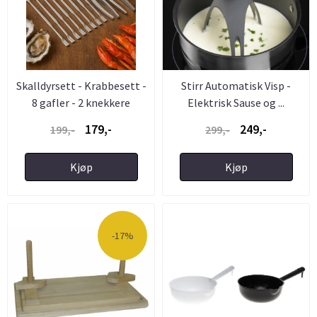
Skalldyrsett - Krabbesett -
Stirr Automatisk Visp -
8 gafler - 2 knekkere
Elektrisk Sause og ...
179,-
249,-
199,-
299,-
Kjøp
Kjøp
-17%