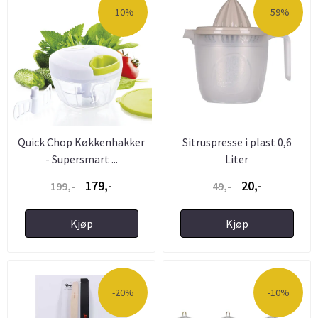
-10%
-59%
Quick Chop Køkkenhakker
Sitruspresse i plast 0,6
- Supersmart ...
Liter
179,-
20,-
199,-
49,-
Kjøp
Kjøp
-20%
-10%