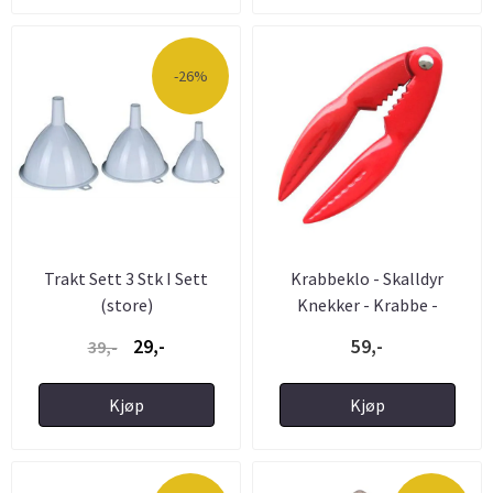
-26%
Trakt Sett 3 Stk I Sett
Krabbeklo - Skalldyr
(store)
Knekker - Krabbe -
Hummer - ...
29,-
59,-
39,-
Kjøp
Kjøp