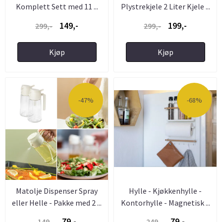
Komplett Sett med 11 ...
Plystrekjele 2 Liter Kjele ...
149,-
199,-
299,-
299,-
Kjøp
Kjøp
-47%
-68%
Matolje Dispenser Spray
Hylle - Kjøkkenhylle -
eller Helle - Pakke med 2 ...
Kontorhylle - Magnetisk ...
79,-
79,-
149,-
249,-