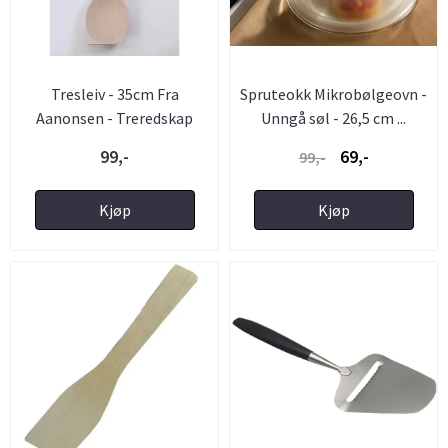
Tresleiv - 35cm Fra
Spruteokk Mikrobølgeovn -
Aanonsen - Treredskap
Unngå søl - 26,5 cm ...
99,-
69,-
99,-
Kjøp
Kjøp