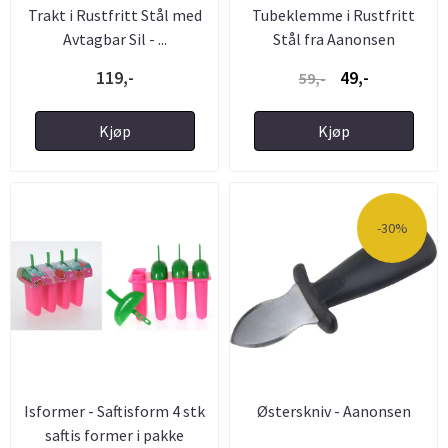
Trakt i Rustfritt Stål med
Tubeklemme i Rustfritt
Avtagbar Sil - ...
Stål fra Aanonsen
119,-
49,-
59,-
Kjøp
Kjøp
-30%
Isformer - Saftisform 4 stk
Østerskniv - Aanonsen
saftis former i pakke