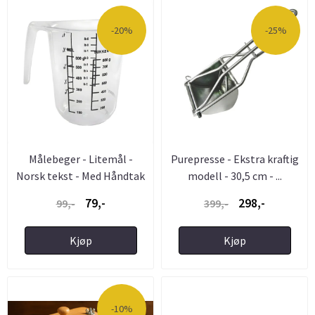
-20%
-25%
Målebeger - Litemål -
Purepresse - Ekstra kraftig
Norsk tekst - Med Håndtak
modell - 30,5 cm - ...
79,-
298,-
99,-
399,-
Kjøp
Kjøp
-10%