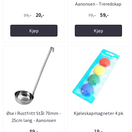
Aanonsen - Treredskap
20,-
59,-
39,-
79,-
Kjøp
Kjøp
Øse i Rustfritt Stål 70mm -
Kjøleskapmagneter 4 pk
25cm lang - Aanonsen
89,-
19,-