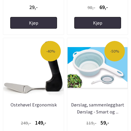
29,-
69,-
98,-
Kjøp
Kjøp
-40%
-50%
Ostehøvel Ergonomisk
Dørslag, sammenleggbart
Dørslag - Smart og ...
149,-
59,-
249,-
119,-