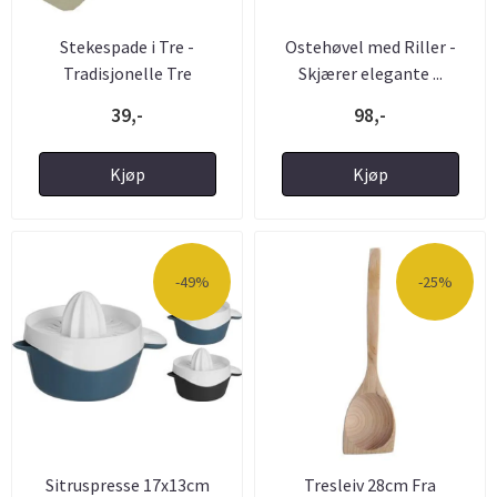
Stekespade i Tre -
Ostehøvel med Riller -
Tradisjonelle Tre
Skjærer elegante ...
Redskaper ...
39,-
98,-
Kjøp
Kjøp
-49%
-25%
Sitruspresse 17x13cm
Tresleiv 28cm Fra