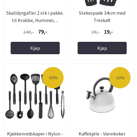
Skalldyrgafler 2 stk i pakke.
Stekespade 34cm med
til Krabbe, Hummer, ...
Treskaft
79,-
19,-
149,-
39,-
Kjøp
Kjøp
-50%
-33%
Kjøkkenredskaper i Nylon -
Kaffekjele - Vannkoker