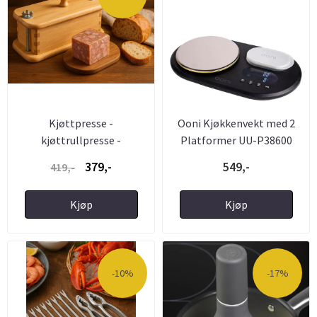
Kjøttpresse -
Ooni Kjøkkenvekt med 2
kjøttrullpresse -
Platformer UU-P38600
Syltepresse - ...
379,-
549,-
419,-
Kjøp
Kjøp
-10%
-17%