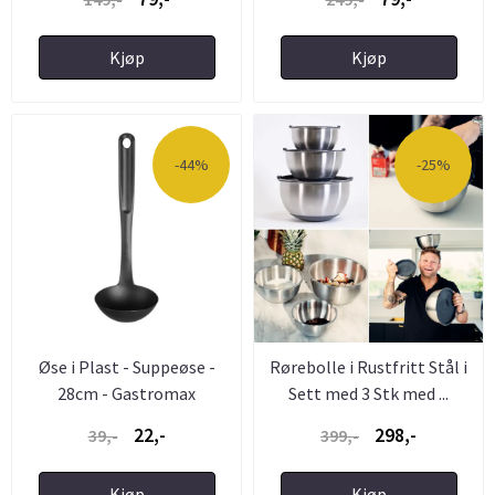
Kjøp
Kjøp
-44%
-25%
Øse i Plast - Suppeøse -
Rørebolle i Rustfritt Stål i
28cm - Gastromax
Sett med 3 Stk med ...
22,-
298,-
39,-
399,-
Kjøp
Kjøp