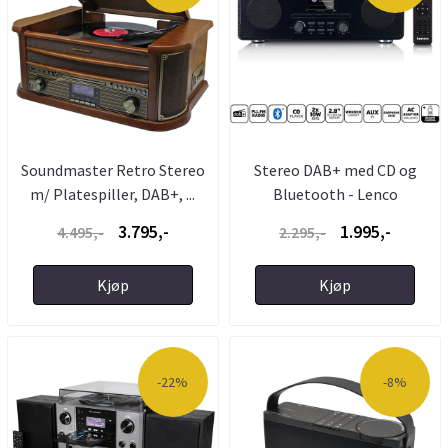
Soundmaster Retro Stereo
Stereo DAB+ med CD og
m/ Platespiller, DAB+, ...
Bluetooth - Lenco
3.795,-
1.995,-
4.495,-
2.295,-
Kjøp
Kjøp
-22%
-8%