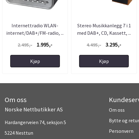
Internettradio WLAN-
Stereo Musikkanlegg 7 i 1
internet/DAB+/FM-radio, ...
med DAB+, CD, Kassett, ...
1.995,-
3.295,-
2.495,-
4.495,-
Kjøp
Kjøp
Om oss
Kundeser
Norske Nettbutikker AS
Om oss
Bytte og retu
Hardangerveien 74, seksjon 5
Personvern
5224 Nesttun