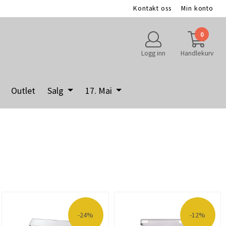
Kontakt oss
Min konto
0
Logg inn
Handlekurv
Outlet
Salg
17. Mai
-24%
-12%