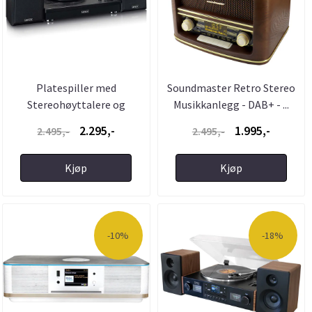
Platespiller med
Soundmaster Retro Stereo
Stereohøyttalere og
Musikkanlegg - DAB+ - ...
Bluetooth - ...
2.295,-
1.995,-
2.495,-
2.495,-
Kjøp
Kjøp
-10%
-18%