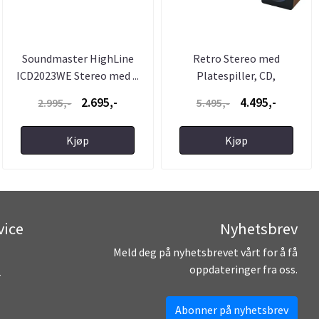
Soundmaster HighLine
Retro Stereo med
ICD2023WE Stereo med ...
Platespiller, CD,
DAB+Radio, og ...
2.695,-
4.495,-
2.995,-
5.495,-
Kjøp
Kjøp
vice
Nyhetsbrev
Meld deg på nyhetsbrevet vårt for å få
oppdateringer fra oss.
r
Abonner på nyhetsbrev