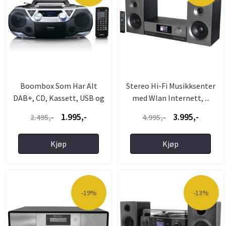
Boombox Som Har Alt
Stereo Hi-Fi Musikksenter
DAB+, CD, Kassett, USB og
med Wlan Internett, ...
...
1.995,-
3.995,-
2.495,-
4.995,-
Kjøp
Kjøp
-19%
-13%