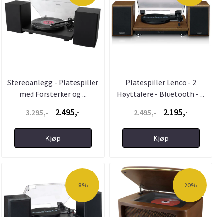
Stereoanlegg - Platespiller
Platespiller Lenco - 2
med Forsterker og ...
Høyttalere - Bluetooth - ...
2.495,-
2.195,-
3.295,-
2.495,-
Kjøp
Kjøp
-8%
-20%