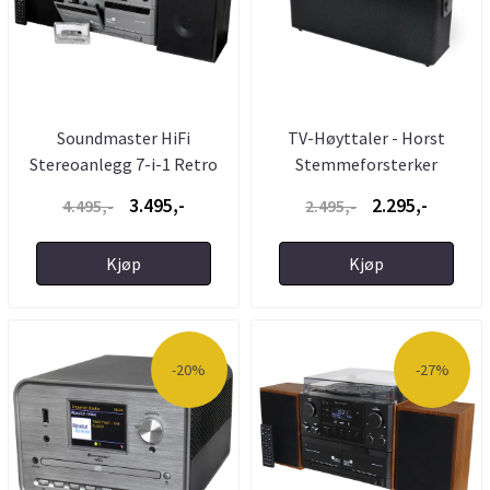
Soundmaster HiFi
TV-Høyttaler - Horst
Stereoanlegg 7-i-1 Retro
Stemmeforsterker
Stereo ...
Høyttaler - ...
3.495,-
2.295,-
4.495,-
2.495,-
Kjøp
Kjøp
-20%
-27%