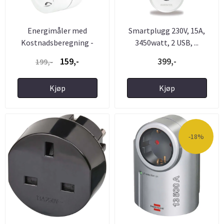
Energimåler med
Smartplugg 230V, 15A,
Kostnadsberegning -
3450watt, 2 USB, ...
LogiLink
159,-
399,-
199,-
Kjøp
Kjøp
-18%