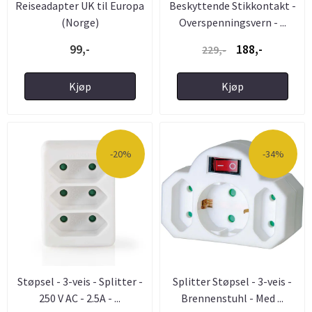
Reiseadapter UK til Europa
Beskyttende Stikkontakt -
(Norge)
Overspenningsvern - ...
99,-
188,-
229,-
Kjøp
Kjøp
-20%
-34%
Støpsel - 3-veis - Splitter -
Splitter Støpsel - 3-veis -
250 V AC - 2.5A - ...
Brennenstuhl - Med ...