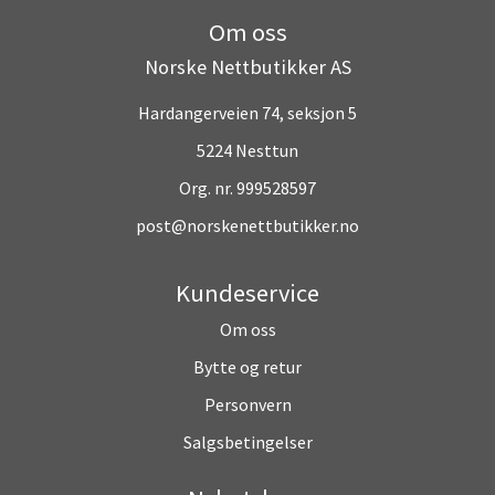
Om oss
Norske Nettbutikker AS
Hardangerveien 74, seksjon 5
5224 Nesttun
Org. nr. 999528597
post@norskenettbutikker.no
Kundeservice
Om oss
Bytte og retur
Personvern
Salgsbetingelser