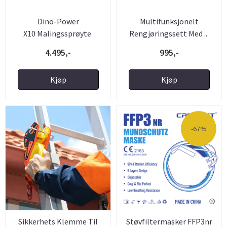
Dino-Power
Multifunksjonelt
X10 Malingssprøyte
Rengjøringssett Med ...
4.495,-
995,-
Kjøp
Kjøp
-67%
Sikkerhets Klemme Til
Støvfiltermasker FFP3nr