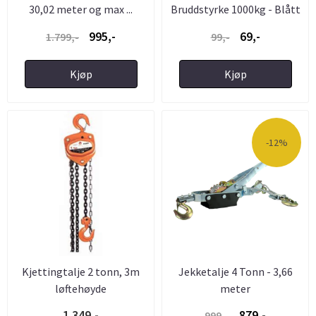
30,02 meter og max ...
Bruddstyrke 1000kg - Blått
995,-
69,-
1.799,-
99,-
Kjøp
Kjøp
-12%
Kjettingtalje 2 tonn, 3m
Jekketalje 4 Tonn - 3,66
løftehøyde
meter
1.349,-
879,-
999,-