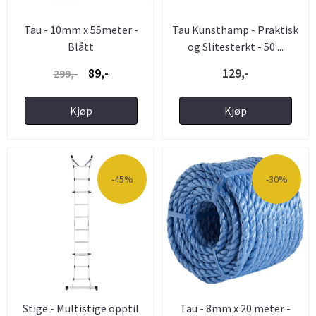
Tau - 10mm x 55meter -
Tau Kunsthamp - Praktisk
Blått
og Slitesterkt - 50 ...
89,-
129,-
299,-
Kjøp
Kjøp
-45%
-30%
Stige - Multistige opptil
Tau - 8mm x 20 meter -