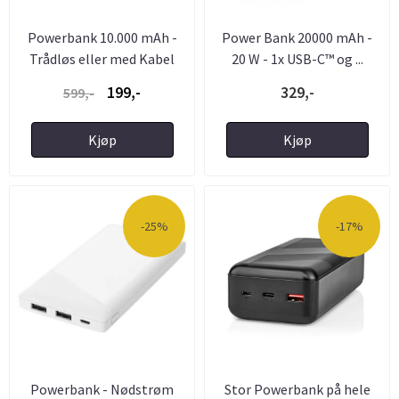
Powerbank 10.000 mAh -
Power Bank 20000 mAh -
Trådløs eller med Kabel
20 W - 1x USB-C™ og ...
199,-
329,-
599,-
Kjøp
Kjøp
-25%
-17%
Powerbank - Nødstrøm
Stor Powerbank på hele