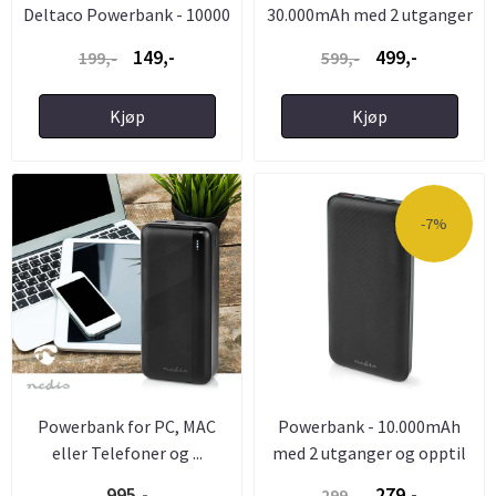
Deltaco Powerbank - 10000
30.000mAh med 2 utganger
...
...
149,-
499,-
199,-
599,-
Kjøp
Kjøp
-7%
Powerbank for PC, MAC
Powerbank - 10.000mAh
eller Telefoner og ...
med 2 utganger og opptil
3A ...
995,-
279,-
299,-