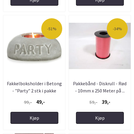
-51%
-34%
Fakkelboksholder i Betong
Pakkebånd - Diskrull - Rød
- "Party" 2 stk i pakke
- 10mm x 250 Meter på ...
49,-
39,-
99,-
59,-
Kjøp
Kjøp