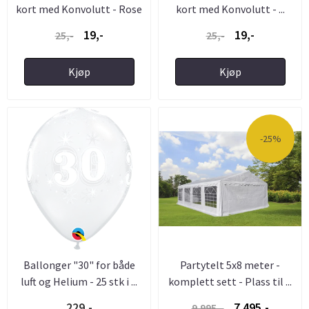
kort med Konvolutt - Rose
kort med Konvolutt - ...
...
19,-
19,-
25,-
25,-
Kjøp
Kjøp
-25%
Ballonger "30" for både
Partytelt 5x8 meter -
luft og Helium - 25 stk i ...
komplett sett - Plass til ...
229,-
7.495,-
9.995,-