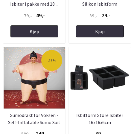
Isbiter i pakke med 18 ...
Silikon Isbitform
49,-
29,-
79,-
39,-
Kjøp
Kjøp
-58%
Sumodrakt for Voksen -
Isbitform Store Isbiter
Self-Inflatable Sumo Suit
16x16x6cm
249,-
39,-
599,-