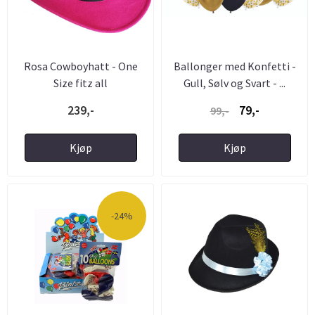
Rosa Cowboyhatt - One
Ballonger med Konfetti -
Size fitz all
Gull, Sølv og Svart - ...
239,-
79,-
99,-
Kjøp
Kjøp
-24%