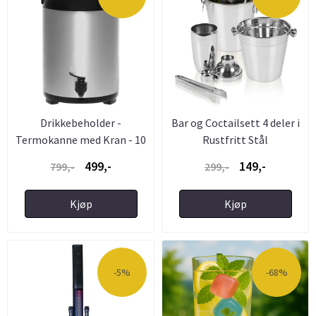
Drikkebeholder -
Bar og Coctailsett 4 deler i
Termokanne med Kran - 10
Rustfritt Stål
Liter ...
499,-
149,-
799,-
299,-
Kjøp
Kjøp
-5%
-68%