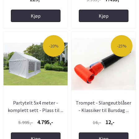
Kjøp
Kjøp
-20%
-25%
Partytelt 5x4 meter -
Trompet - Slangeutblåser
komplett sett - Plass til ...
- Klassiker til Bursdag ...
4.795,-
12,-
5.995,-
16,-
Kjøp
Kjøp