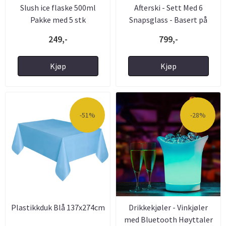
Slush ice flaske 500ml
Afterski - Sett Med 6
Pakke med 5 stk
Snapsglass - Basert på
Swix ...
249,-
799,-
Kjøp
Kjøp
-51%
-28%
Plastikkduk Blå 137x274cm
Drikkekjøler - Vinkjøler
med Bluetooth Høyttaler