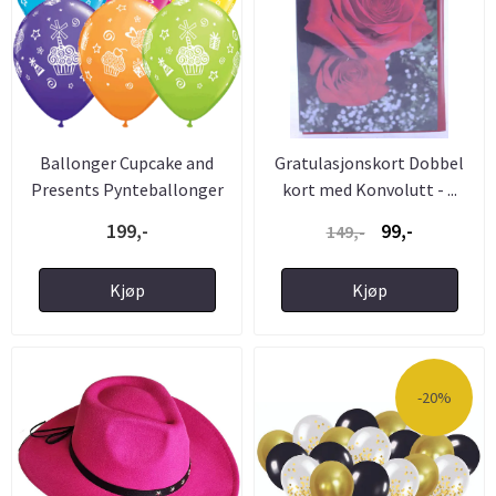
Ballonger Cupcake and
Gratulasjonskort Dobbel
Presents Pynteballonger
kort med Konvolutt - ...
25 ...
199,-
99,-
149,-
Kjøp
Kjøp
-20%