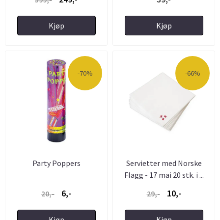
Kjøp
Kjøp
-70%
-66%
Party Poppers
Servietter med Norske
Flagg - 17 mai 20 stk. i ...
6,-
10,-
20,-
29,-
Kjøp
Kjøp