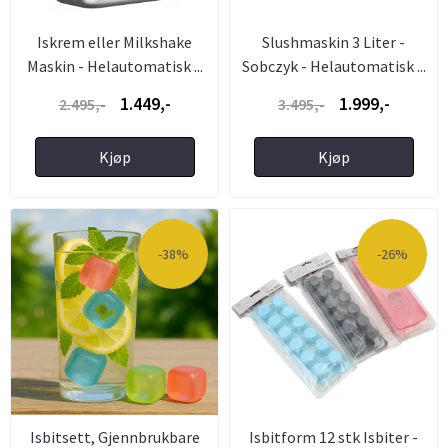
Iskrem eller Milkshake
Slushmaskin 3 Liter -
Maskin - Helautomatisk ...
Sobczyk - Helautomatisk ...
1.449,-
1.999,-
2.495,-
3.495,-
Kjøp
Kjøp
-38%
-26%
Isbitsett, Gjennbrukbare
Isbitform 12 stk Isbiter -