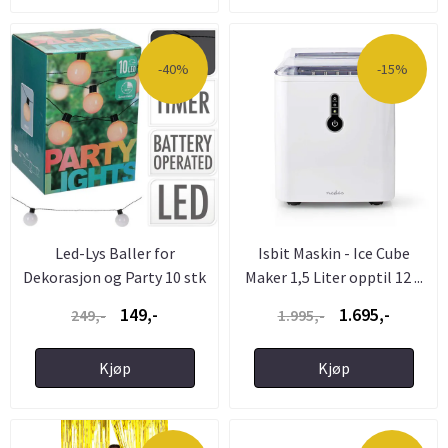
-40%
-15%
Led-Lys Baller for
Isbit Maskin - Ice Cube
Dekorasjon og Party 10 stk
Maker 1,5 Liter opptil 12 ...
...
149,-
1.695,-
249,-
1.995,-
Kjøp
Kjøp