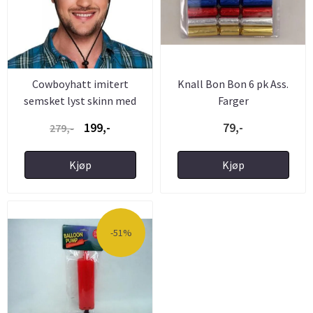
Cowboyhatt imitert
Knall Bon Bon 6 pk Ass.
semsket lyst skinn med
Farger
mønster
199,-
79,-
279,-
Kjøp
Kjøp
-51%