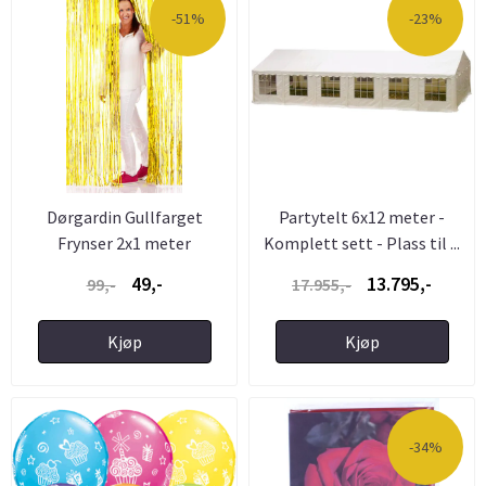
-51%
-23%
Dørgardin Gullfarget
Partytelt 6x12 meter -
Frynser 2x1 meter
Komplett sett - Plass til ...
49,-
13.795,-
99,-
17.955,-
Kjøp
Kjøp
-34%