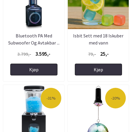
Bluetooth PA Med
Isbit Sett med 18 Iskuber
Subwoofer Og Avtakbar ...
med vann
3.595,-
25,-
3.799,-
79,-
Kjøp
Kjøp
-31%
-20%