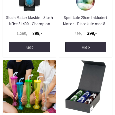
Slush Maker Maskin - Slush
Speilkule 20cm Inkludert
N'ice SL400 - Champion
Motor - Discokule med 8 ...
899,-
399,-
1.295,-
499,-
Kjøp
Kjøp