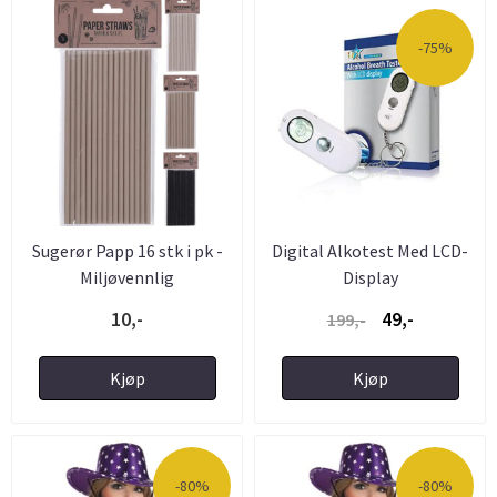
-75%
Sugerør Papp 16 stk i pk -
Digital Alkotest Med LCD-
Miljøvennlig
Display
10,-
49,-
199,-
Kjøp
Kjøp
-80%
-80%