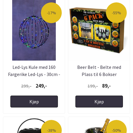
-17%
-55%
Led-Lys Kule med 160
Beer Belt - Belte med
Fargerike Led-Lys - 30cm -
Plass til 6 Bokser
...
249,-
89,-
299,-
199,-
Kjøp
Kjøp
-38%
-50%