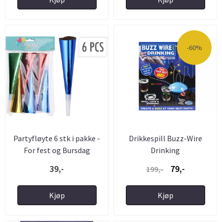
-60%
Partyfløyte 6 stk i pakke -
Drikkespill Buzz-Wire
For fest og Bursdag
Drinking
39,-
79,-
199,-
Kjøp
Kjøp