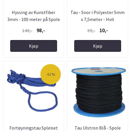
Hyssing av Kunstfiber
Tau - Snor i Polyester 5mm
3mm - 100 meter på Spole
x 7,5meter - Hvit
98,-
10,-
149,-
59,-
Kjøp
Kjøp
-51%
Fortøyningstau Spleiset
Tau Ulstron Blå - Spole