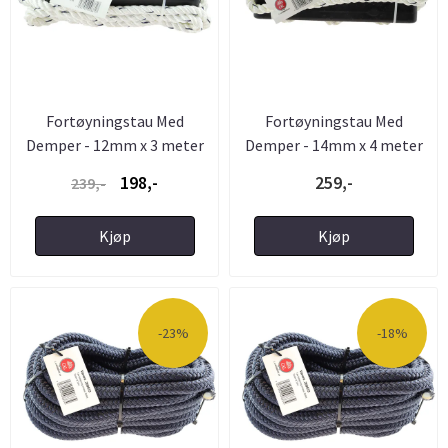
Fortøyningstau Med
Fortøyningstau Med
Demper - 12mm x 3 meter
Demper - 14mm x 4 meter
198,-
259,-
239,-
Kjøp
Kjøp
-23%
-18%