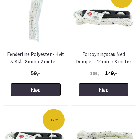
Fenderline Polyester - Hvit
Fortøyningstau Med
& Blå - 8mm x 2 meter ...
Demper - 10mm x 3 meter
59,-
149,-
169,-
Kjøp
Kjøp
-17%