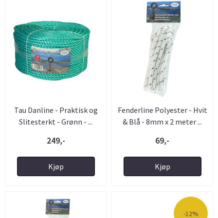
Tau Danline - Praktisk og
Fenderline Polyester - Hvit
Slitesterkt - Grønn - ...
& Blå - 8mm x 2 meter ...
249,-
69,-
Kjøp
Kjøp
-12%