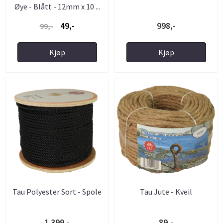
Øye - Blått - 12mm x 10 ...
49,-
998,-
99,-
Kjøp
Kjøp
Tau Polyester Sort - Spole
Tau Jute - Kveil
1.399,-
89,-