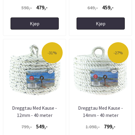
479,-
459,-
598,-
649,-
Kjøp
Kjøp
-31%
-27%
Dreggtau Med Kause -
Dreggtau Med Kause -
12mm - 40 meter
14mm - 40 meter
549,-
799,-
799,-
1.098,-