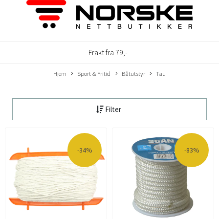
Frakt fra 79,-
Hjem
Sport & Fritid
Båtutstyr
Tau
Filter
-34%
-83%