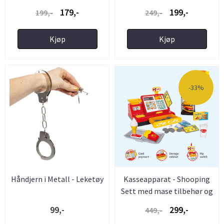
179,-
199,-
199,-
249,-
Kjøp
Kjøp
-33%
Håndjern i Metall - Leketøy
Kasseapparat - Shooping
Sett med mase tilbehør og
...
99,-
299,-
449,-