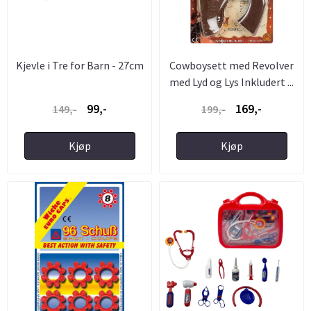
Kjevle i Tre for Barn - 27cm
Cowboysett med Revolver
med Lyd og Lys Inkludert ...
99,-
169,-
149,-
199,-
Kjøp
Kjøp