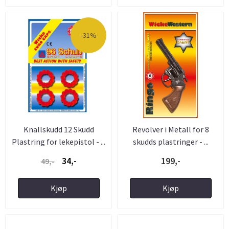
-31%
Knallskudd 12 Skudd
Revolver i Metall for 8
Plastring for lekepistol - ...
skudds plastringer - ...
34,-
199,-
49,-
Kjøp
Kjøp