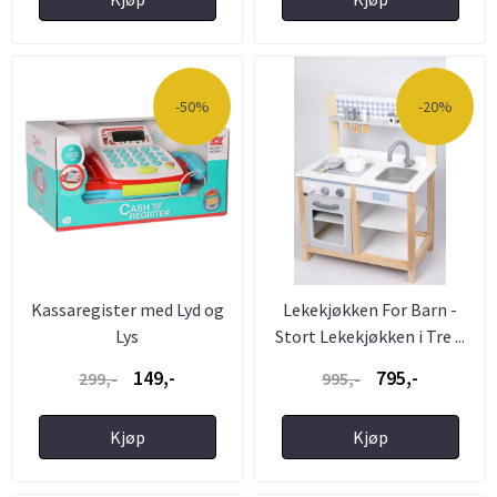
-50%
-20%
Kassaregister med Lyd og
Lekekjøkken For Barn -
Lys
Stort Lekekjøkken i Tre ...
149,-
795,-
299,-
995,-
Kjøp
Kjøp