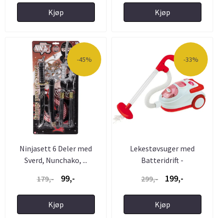
Kjøp
Kjøp
-45%
-33%
Ninjasett 6 Deler med
Lekestøvsuger med
Sverd, Nunchako, ...
Batteridrift -
Barnestøvsuger
99,-
199,-
179,-
299,-
Kjøp
Kjøp