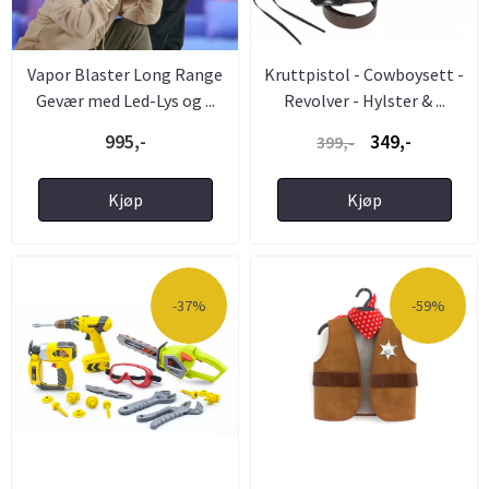
Vapor Blaster Long Range
Kruttpistol - Cowboysett -
Gevær med Led-Lys og ...
Revolver - Hylster & ...
995,-
349,-
399,-
Kjøp
Kjøp
-37%
-59%