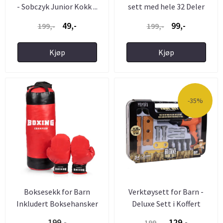
- Sobczyk Junior Kokk ...
sett med hele 32 Deler
49,-
99,-
199,-
199,-
Kjøp
Kjøp
-35%
Boksesekk for Barn
Verktøysett for Barn -
Inkludert Boksehansker
Deluxe Sett i Koffert
199,-
129,-
199,-