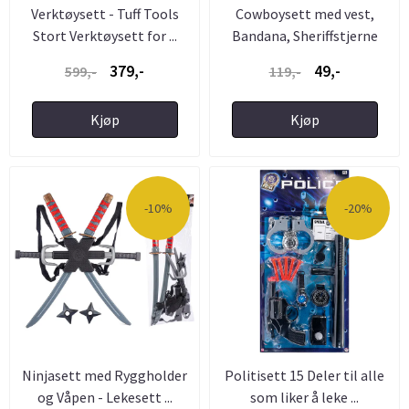
Verktøysett - Tuff Tools
Cowboysett med vest,
Stort Verktøysett for ...
Bandana, Sheriffstjerne
379,-
49,-
599,-
119,-
Kjøp
Kjøp
-10%
-20%
Ninjasett med Ryggholder
Politisett 15 Deler til alle
og Våpen - Lekesett ...
som liker å leke ...