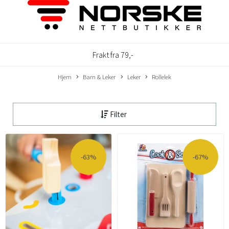
Frakt fra 79,-
Hjem
Barn & Leker
Leker
Rollelek
Filter
-63%
-67%