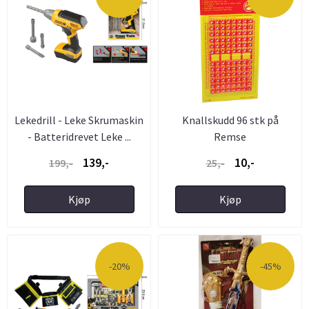
Lekedrill - Leke Skrumaskin
Knallskudd 96 stk på
- Batteridrevet Leke ...
Remse
139,-
10,-
199,-
25,-
Kjøp
Kjøp
-20%
-45%