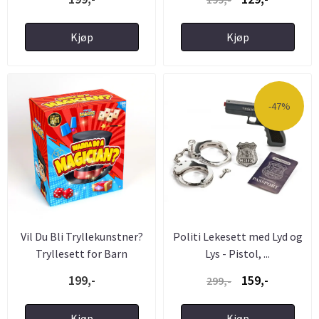
Kjøp
Kjøp
-47%
Vil Du Bli Tryllekunstner?
Politi Lekesett med Lyd og
Tryllesett for Barn
Lys - Pistol, ...
199,-
159,-
299,-
Kjøp
Kjøp