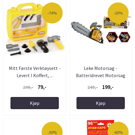
-74%
-20%
Mitt Første Verktøysett -
Leke Motorsag -
Levert I Koffert, ...
Batteridrevet Motorsag
med Lyd
79,-
199,-
299,-
249,-
Kjøp
Kjøp
-30%
-60%