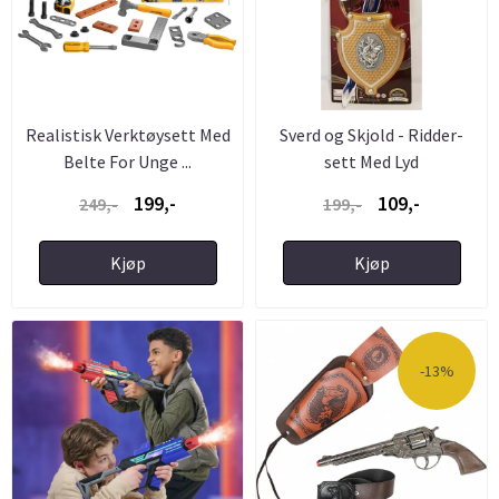
Realistisk Verktøysett Med
Sverd og Skjold - Ridder-
Belte For Unge ...
sett Med Lyd
199,-
109,-
249,-
199,-
Kjøp
Kjøp
-13%