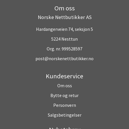
Om oss
Norske Nettbutikker AS
Hardangerveien 74, seksjon 5
5224 Nesttun
Org. nr. 999528597
post@norskenettbutikker.no
Kundeservice
Om oss
Bytte og retur
Personvern
Salgsbetingelser