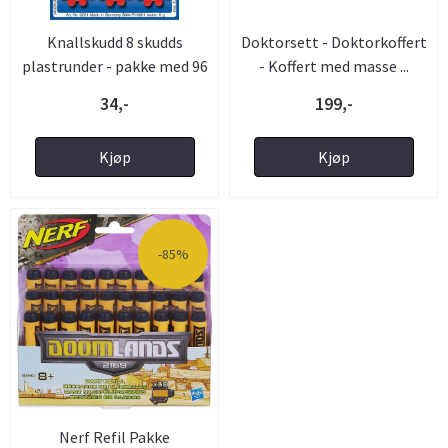
Knallskudd 8 skudds
Doktorsett - Doktorkoffert
plastrunder - pakke med 96
- Koffert med masse ...
...
34,-
199,-
Kjøp
Kjøp
-85%
Nerf Refil Pakke