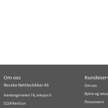
Om oss
Kundeser
Norske Nettbutikker AS
Om oss
Bytte og retu
Hardangerveien 74, seksjon 5
Personvern
5224 Nesttun