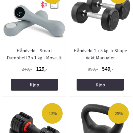
Håndvekt - Smart
Håndvekt 2 x 5 kg. InShape
Dumbbell 2 x 1 kg - Move-It
Vekt Manualer
129,-
549,-
249,-
899,-
Kjøp
Kjøp
-12%
-25%