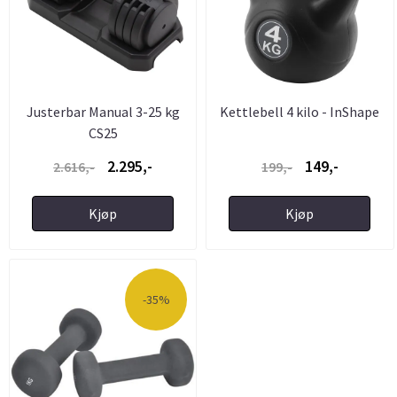
Justerbar Manual 3-25 kg
Kettlebell 4 kilo - InShape
CS25
2.295,-
149,-
2.616,-
199,-
Kjøp
Kjøp
-35%