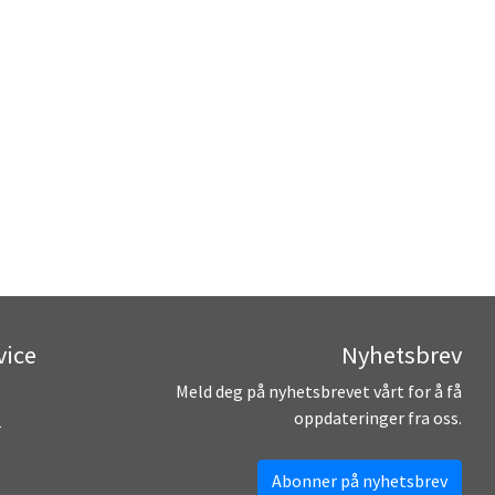
vice
Nyhetsbrev
Meld deg på nyhetsbrevet vårt for å få
oppdateringer fra oss.
r
Abonner på nyhetsbrev