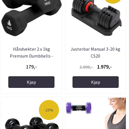
Håndvekter 2 x 1kg
Justerbar Manual 3-20 kg
Premium Dumbbells -
CS20
FitPaddy
179,-
1.979,-
2.090,-
Kjøp
Kjøp
-23%