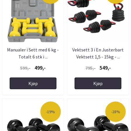
Manualer i Sett med 6 kg -
Vektsett 3 i En Justerbart
Totalt 6 stk i ...
Vektsett 1,5 - 15kg - ...
499,-
549,-
599,-
795,-
Kjøp
Kjøp
-19%
-28%