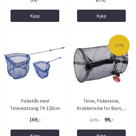
Kjøp
Kjøp
-17%
Fiskehåv med
Teine, Fisketeine,
Teleskostang 74-120cm
Krabbeteine for Barn, ...
169,-
99,-
119,-
Kjøp
Kjøp