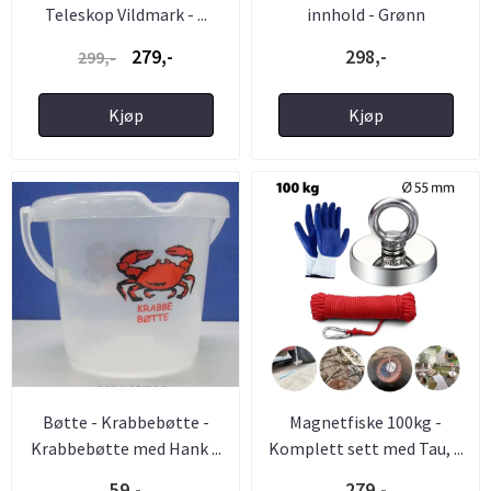
Teleskop Vildmark - ...
innhold - Grønn
279,-
298,-
299,-
Kjøp
Kjøp
Bøtte - Krabbebøtte -
Magnetfiske 100kg -
Krabbebøtte med Hank ...
Komplett sett med Tau, ...
59,-
279,-