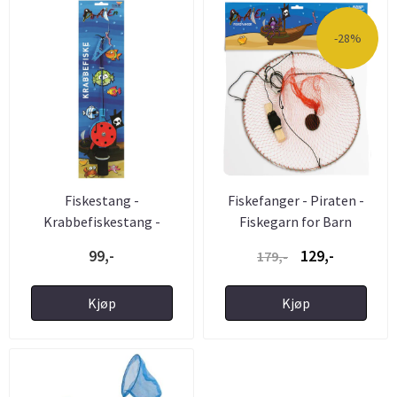
-28%
Fiskestang -
Fiskefanger - Piraten -
Krabbefiskestang -
Fiskegarn for Barn
Komplett - ...
99,-
129,-
179,-
Kjøp
Kjøp