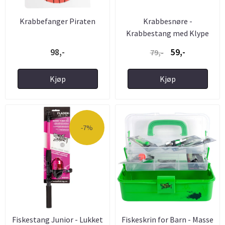
Krabbefanger Piraten
Krabbesnøre -
Krabbestang med Klype
for Barn
98,-
59,-
79,-
Kjøp
Kjøp
-7%
Fiskestang Junior - Lukket
Fiskeskrin for Barn - Masse