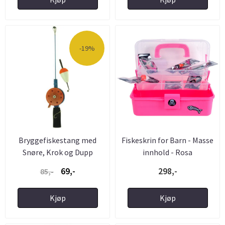
-19%
Bryggefiskestang med
Fiskeskrin for Barn - Masse
Snøre, Krok og Dupp
innhold - Rosa
69,-
298,-
85,-
Kjøp
Kjøp