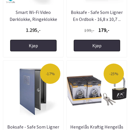
Smart Wi-Fi Video
Boksafe - Safe Som Ligner
Dørklokke, Ringeklokke
En Ordbok - 16,8 x 10,7 ...
med ...
1.295,-
179,-
199,-
Kjøp
Kjøp
-17%
-25%
Boksafe - Safe Som Ligner
Hengelås Kraftig Hengelås