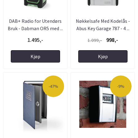
DAB+ Radio for Utendørs
Nøkkelsafe Med Kodelås -
Bruk - Dabman OR5 med ...
Abus Key Garage 787 - 4 ...
1.495,-
998,-
1.099,-
Kjøp
Kjøp
-47%
-9%