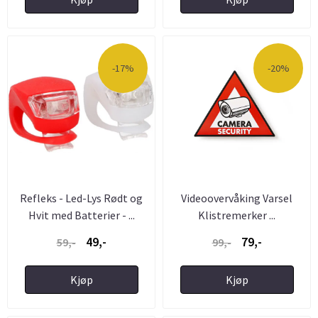
-17%
-20%
Refleks - Led-Lys Rødt og
Videoovervåking Varsel
Hvit med Batterier - ...
Klistremerker ...
49,-
79,-
59,-
99,-
Kjøp
Kjøp