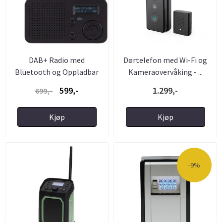
DAB+ Radio med
Dørtelefon med Wi-Fi og
Bluetooth og Oppladbar
Kameraovervåking - ...
med ...
599,-
1.299,-
699,-
Kjøp
Kjøp
-9%