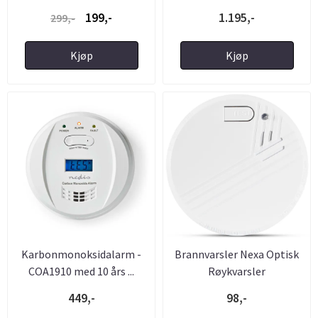
199,-
1.195,-
299,-
Kjøp
Kjøp
Karbonmonoksidalarm -
Brannvarsler Nexa Optisk
COA1910 med 10 års ...
Røykvarsler
449,-
98,-