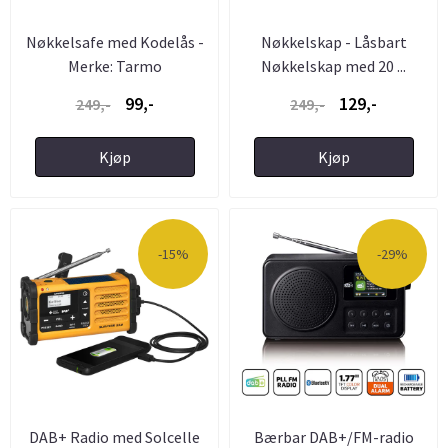
Nøkkelsafe med Kodelås -
Nøkkelskap - Låsbart
Merke: Tarmo
Nøkkelskap med 20 ...
99,-
129,-
249,-
249,-
Kjøp
Kjøp
-15%
-29%
DAB+ Radio med Solcelle
Bærbar DAB+/FM-radio