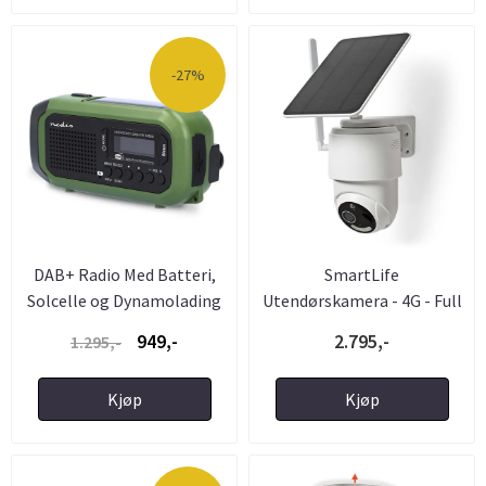
-27%
DAB+ Radio Med Batteri,
SmartLife
Solcelle og Dynamolading
Utendørskamera - 4G - Full
...
HD 1080p - ...
949,-
2.795,-
1.295,-
Kjøp
Kjøp