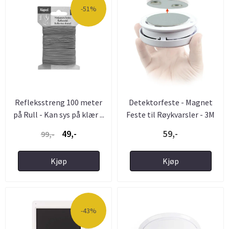
-51%
Refleksstreng 100 meter
Detektorfeste - Magnet
på Rull - Kan sys på klær ...
Feste til Røykvarsler - 3M
49,-
59,-
99,-
Kjøp
Kjøp
-43%