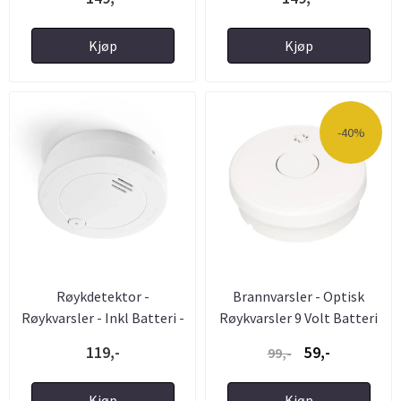
Kjøp
Kjøp
-40%
Røykdetektor -
Brannvarsler - Optisk
Røykvarsler - Inkl Batteri -
Røykvarsler 9 Volt Batteri
85 dB ...
119,-
59,-
99,-
Kjøp
Kjøp