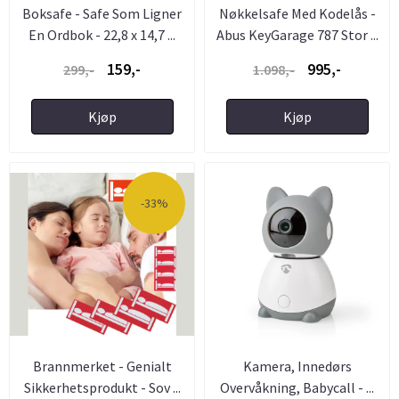
Boksafe - Safe Som Ligner
Nøkkelsafe Med Kodelås -
En Ordbok - 22,8 x 14,7 ...
Abus KeyGarage 787 Stor ...
159,-
995,-
299,-
1.098,-
Kjøp
Kjøp
-33%
Brannmerket - Genialt
Kamera, Innedørs
Sikkerhetsprodukt - Sov ...
Overvåkning, Babycall - ...