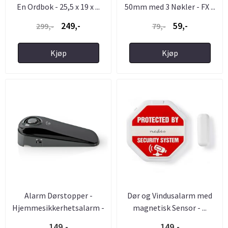
En Ordbok - 25,5 x 19 x ...
50mm med 3 Nøkler - FX ...
249,-
59,-
299,-
79,-
Kjøp
Kjøp
Alarm Dørstopper -
Dør og Vindusalarm med
Hjemmesikkerhetsalarm -
magnetisk Sensor - ...
...
149,-
149,-