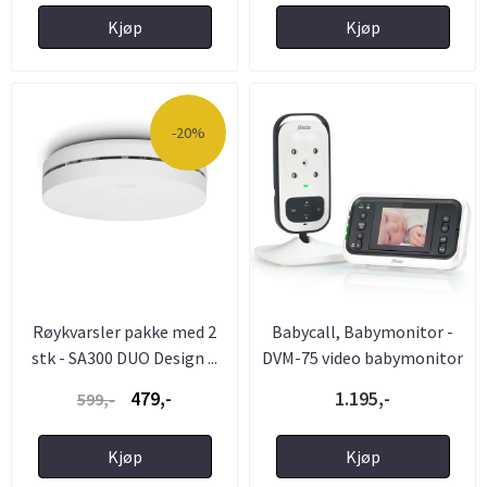
Kjøp
Kjøp
-20%
Røykvarsler pakke med 2
Babycall, Babymonitor -
stk - SA300 DUO Design ...
DVM-75 video babymonitor
...
479,-
1.195,-
599,-
Kjøp
Kjøp