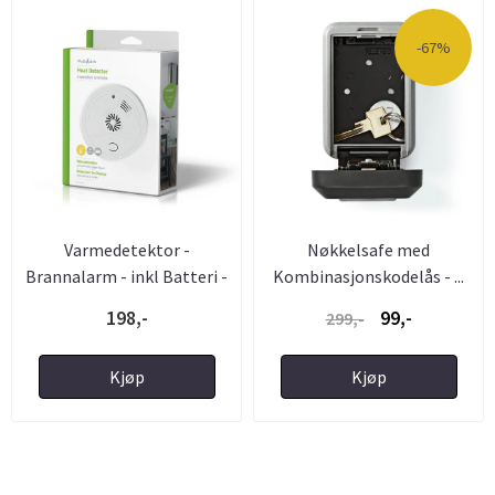
-67%
Varmedetektor -
Nøkkelsafe med
Brannalarm - inkl Batteri -
Kombinasjonskodelås - ...
Nedis
198,-
99,-
299,-
Kjøp
Kjøp