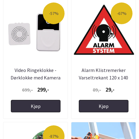
-57%
-67%
Video Ringeklokke -
Alarm Klistremerker
Dørklokke med Kamera
Varseltrekant 120 x 140
mm - ...
299,-
29,-
699,-
89,-
Kjøp
Kjøp
-87%