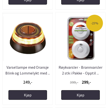
-25%
Varsellampe med Oransje
Røykvarsler - Brannvarsler
Blink og Lommelykt med ...
2 stk i Pakke - Opptil ...
249,-
299,-
399,-
Kjøp
Kjøp