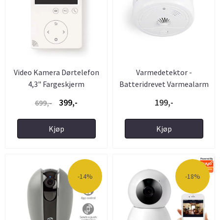
Video Kamera Dørtelefon
Varmedetektor -
4,3" Fargeskjerm
Batteridrevet Varmealarm
399,-
199,-
699,-
Kjøp
Kjøp
-14%
-18%