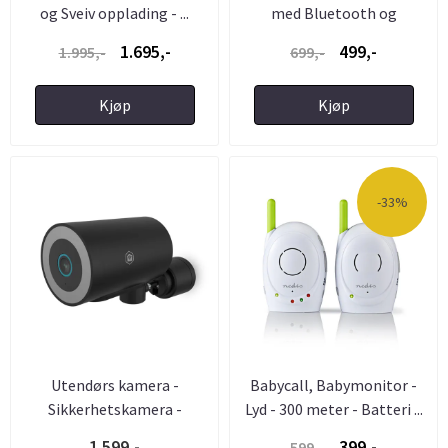
og Sveiv opplading - ...
med Bluetooth og
Oppladbart ...
1.695,-
499,-
1.995,-
699,-
Kjøp
Kjøp
-33%
Utendørs kamera -
Babycall, Babymonitor -
Sikkerhetskamera -
Lyd - 300 meter - Batteri ...
Nattsyn - ...
1.599,-
399,-
599,-