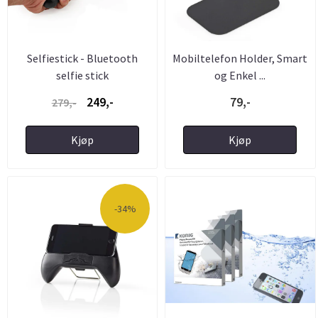
Selfiestick - Bluetooth
Mobiltelefon Holder, Smart
selfie stick
og Enkel ...
249,-
79,-
279,-
Kjøp
Kjøp
-34%