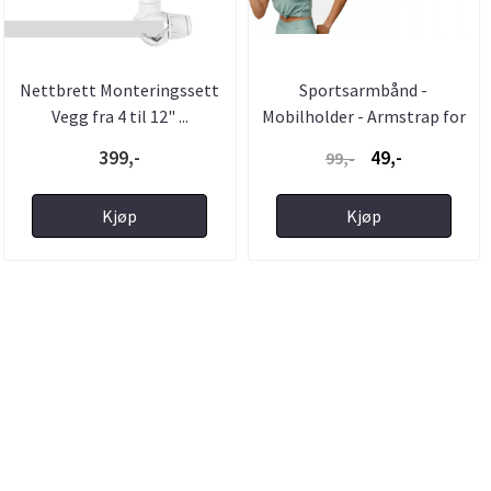
Nettbrett Monteringssett
Sportsarmbånd -
Vegg fra 4 til 12" ...
Mobilholder - Armstrap for
...
399,-
49,-
99,-
Kjøp
Kjøp