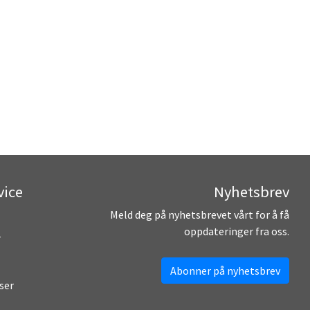
vice
Nyhetsbrev
Meld deg på nyhetsbrevet vårt for å få
oppdateringer fra oss.
r
Abonner på nyhetsbrev
ser