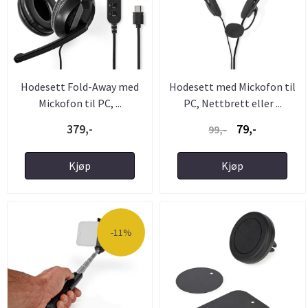
Hodesett Fold-Away med
Hodesett med Mickofon til
Mickofon til PC, ...
PC, Nettbrett eller ...
379,-
79,-
99,-
Kjøp
Kjøp
-11%