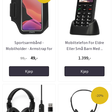
Sportsarmbånd -
Mobiltelefon For Eldre
Mobilholder - Armstrap for
Eller Små Barn Med ...
...
49,-
1.399,-
99,-
Kjøp
Kjøp
-20%