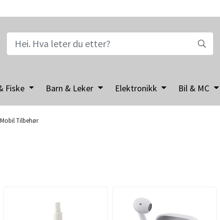
& Fiske
Barn & Leker
Elektronikk
Bil & MC
Mobil Tilbehør