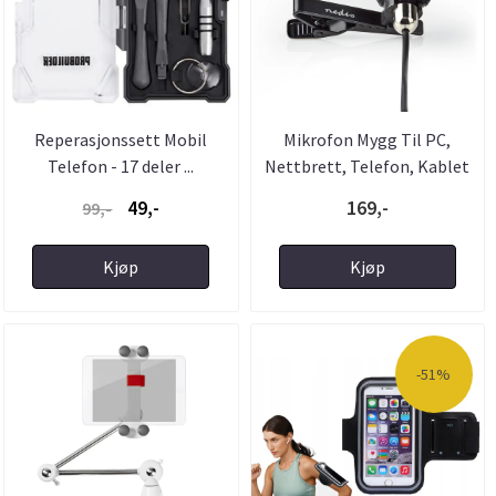
Reperasjonssett Mobil
Mikrofon Mygg Til PC,
Telefon - 17 deler ...
Nettbrett, Telefon, Kablet
...
49,-
169,-
99,-
Kjøp
Kjøp
-51%