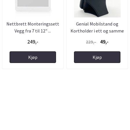
Nettbrett Monteringssett
Genial Mobilstand og
Vegg fra 7 til 12" ...
Kortholder i ett og samme
...
249,-
49,-
229,-
Kjøp
Kjøp