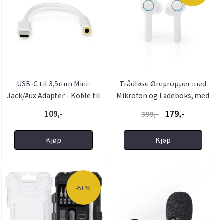
USB-C til 3,5mm Mini-
Trådløse Ørepropper med
Jack/Aux Adapter - Koble til
Mikrofon og Ladeboks, med
...
...
109,-
179,-
399,-
Kjøp
Kjøp
-51%