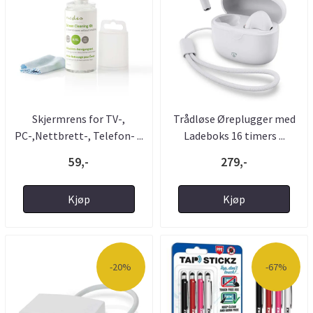
Skjermrens for TV-,
Trådløse Øreplugger med
PC-,Nettbrett-, Telefon- ...
Ladeboks 16 timers ...
59,-
279,-
Kjøp
Kjøp
-20%
-67%