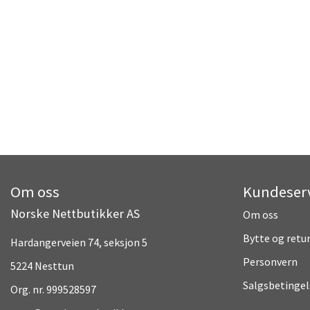
Om oss
Kundeser
Norske Nettbutikker AS
Om oss
Bytte og retu
Hardangerveien 74, seksjon 5
Personvern
5224 Nesttun
Salgsbetingel
Org. nr. 999528597