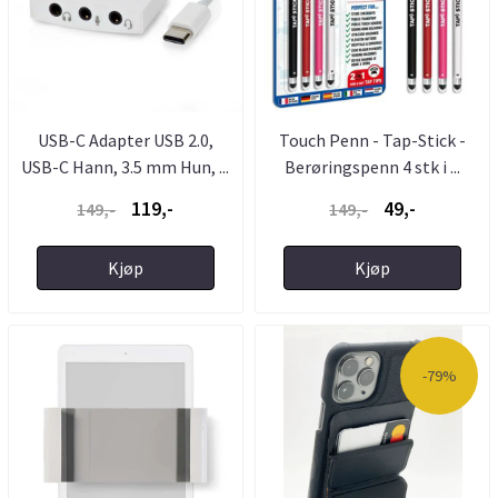
USB-C Adapter USB 2.0,
Touch Penn - Tap-Stick -
USB-C Hann, 3.5 mm Hun, ...
Berøringspenn 4 stk i ...
119,-
49,-
149,-
149,-
Kjøp
Kjøp
-79%