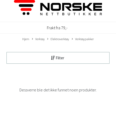
Frakt fra 79,-
Hjem
Verktøy
Elektroverktøy
Verktøypakker
Filter
Dessverre ble det ikke funnet noen produkter.