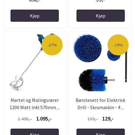
Kjøp
Kjøp
-27%
-19%
Mørtel og Malingsrører
Børstesett for Elektrisk
1200 Watt inkl 570mm ...
Drill - Skrumaskin - 4 ...
1.095,-
129,-
1.495,-
159,-
Kjøp
Kjøp