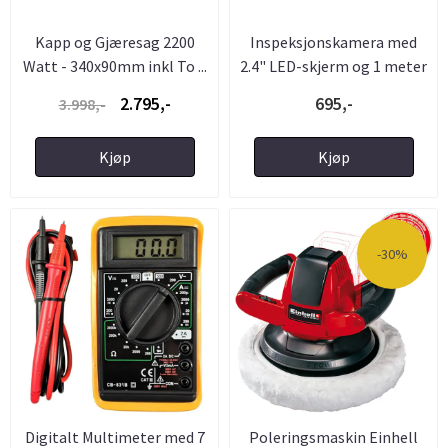
Kapp og Gjæresag 2200
Inspeksjonskamera med
Watt - 340x90mm inkl To ...
2.4" LED-skjerm og 1 meter
...
2.795,-
695,-
3.998,-
Kjøp
Kjøp
-30%
Digitalt Multimeter med 7
Poleringsmaskin Einhell