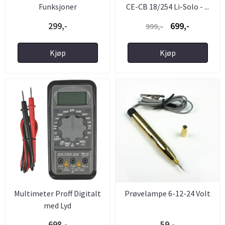
Funksjoner
CE-CB 18/254 Li-Solo - ...
299,-
699,-
999,-
Kjøp
Kjøp
Multimeter Proff Digitalt
Prøvelampe 6-12-24 Volt
med Lyd
698,-
59,-