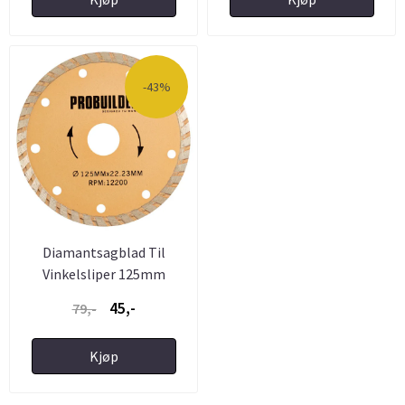
-43%
Diamantsagblad Til
Vinkelsliper 125mm
ProBuilder ...
45,-
79,-
Kjøp