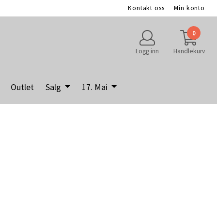
Kontakt oss
Min konto
0
Logg inn
Handlekurv
Outlet
Salg
17. Mai