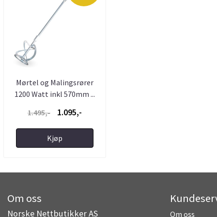
Mørtel og Malingsrører
1200 Watt inkl 570mm ...
1.095,-
1.495,-
Kjøp
Om oss
Kundeser
Norske Nettbutikker AS
Om oss