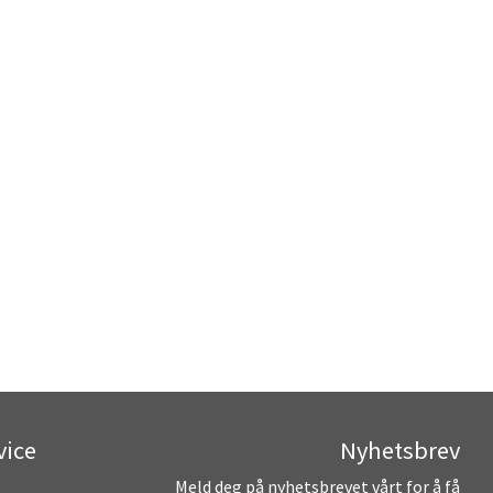
vice
Nyhetsbrev
Meld deg på nyhetsbrevet vårt for å få