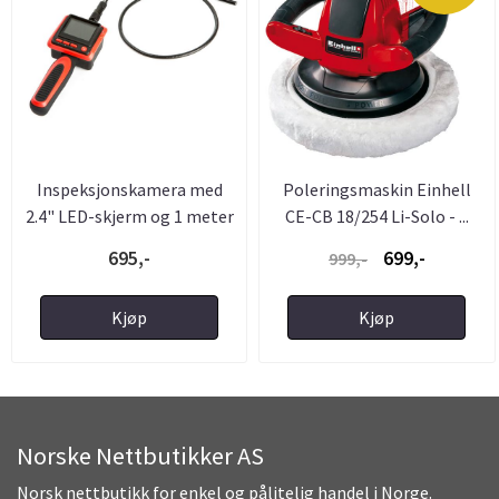
Inspeksjonskamera med
Poleringsmaskin Einhell
2.4" LED-skjerm og 1 meter
CE-CB 18/254 Li-Solo - ...
...
695,-
699,-
999,-
Kjøp
Kjøp
Norske Nettbutikker AS
Norsk nettbutikk for enkel og pålitelig handel i Norge.