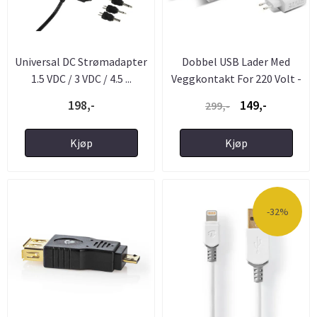
Universal DC Strømadapter
Dobbel USB Lader Med
1.5 VDC / 3 VDC / 4.5 ...
Veggkontakt For 220 Volt -
...
198,-
149,-
299,-
Kjøp
Kjøp
-32%