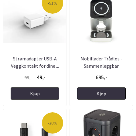
-51%
Strømadapter USB-A
Mobillader Trådløs -
Veggkontakt for dine ...
Sammenleggbar
49,-
695,-
99,-
Kjøp
Kjøp
-20%