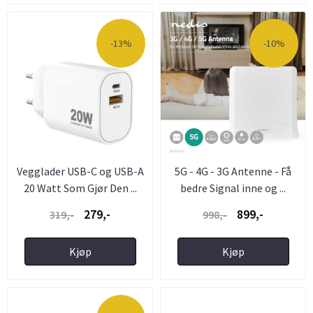
-13%
-10%
Vegglader USB-C og USB-A
5G - 4G - 3G Antenne - Få
20 Watt Som Gjør Den ...
bedre Signal inne og ...
279,-
899,-
319,-
998,-
Kjøp
Kjøp