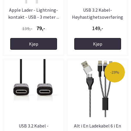
Apple Lader - Lightning-
USB 3.2 Kabel-
kontakt - USB - 3 meter ...
Høyhastighetsoverføring
USB-A til ...
79,-
149,-
139,-
Kjøp
Kjøp
-29%
USB 3.2 Kabel -
Alt i En Ladekabel 6 i En