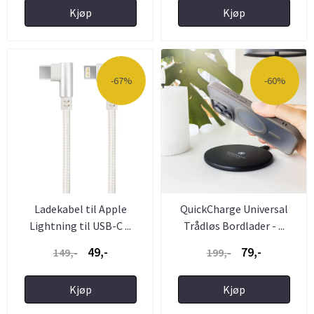
Kjøp
Kjøp
-67%
-60%
Ladekabel til Apple
QuickCharge Universal
Lightning til USB-C ...
Trådløs Bordlader - ...
49,-
79,-
149,-
199,-
Kjøp
Kjøp