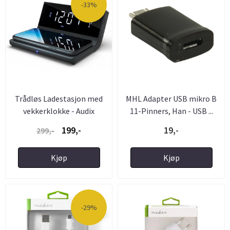
-33%
Trådløs Ladestasjon med
MHL Adapter USB mikro B
vekkerklokke - Audix
11-Pinners, Han - USB ...
199,-
19,-
299,-
Kjøp
Kjøp
-29%