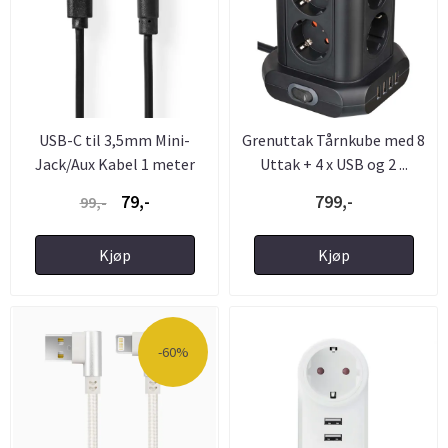
USB-C til 3,5mm Mini-
Grenuttak Tårnkube med 8
Jack/Aux Kabel 1 meter
Uttak + 4 x USB og 2 ...
79,-
799,-
99,-
Kjøp
Kjøp
-60%