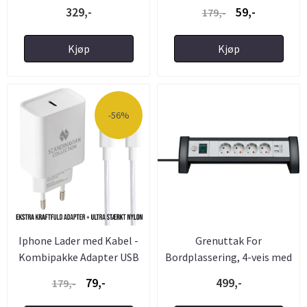
1,8m Kabel ...
329,-
59,-
179,-
Kjøp
Kjøp
-56%
Iphone Lader med Kabel -
Grenuttak For
Kombipakke Adapter USB
Bordplassering, 4-veis med
C ...
Bryter ...
79,-
499,-
179,-