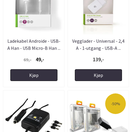
Ladekabel Androide - USB-
Vegglader - Universal - 2,4
A Han - USB Micro-B Han ...
A - 1-utgang - USB-A ...
49,-
139,-
69,-
Kjøp
Kjøp
-50%