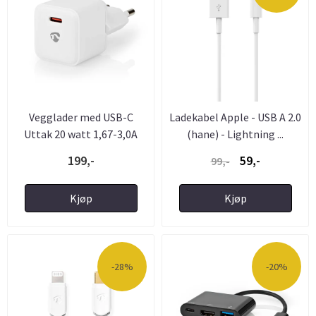
Vegglader med USB-C
Ladekabel Apple - USB A 2.0
Uttak 20 watt 1,67-3,0A
(hane) - Lightning ...
199,-
59,-
99,-
Kjøp
Kjøp
-28%
-20%