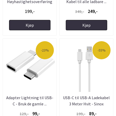
Høyhastighetsoverføring
Kabel til alle ladbare ...
USB-C til ...
199,-
249,-
349,-
Kjøp
Kjøp
-23%
-55%
Adapter Lightning til USB-
USB-C til USB-A Ladekabel
C - Bruk de gamle ...
3 Meter Hvit - Sinox
99,-
89,-
129,-
199,-