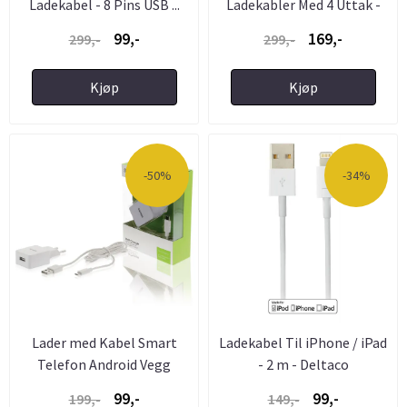
Ladekabel - 8 Pins USB ...
Ladekabler Med 4 Uttak -
4,8 Amp ...
99,-
169,-
299,-
299,-
Kjøp
Kjøp
-50%
-34%
Lader med Kabel Smart
Ladekabel Til iPhone / iPad
Telefon Android Vegg
- 2 m - Deltaco
Lader ...
99,-
99,-
199,-
149,-