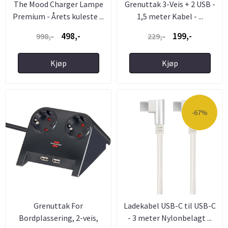
The Mood Charger Lampe
Grenuttak 3-Veis + 2 USB -
Premium - Årets kuleste ...
1,5 meter Kabel - ...
498,-
199,-
998,-
229,-
Kjøp
Kjøp
-67%
Grenuttak For
Ladekabel USB-C til USB-C
Bordplassering, 2-veis,
- 3 meter Nylonbelagt ...