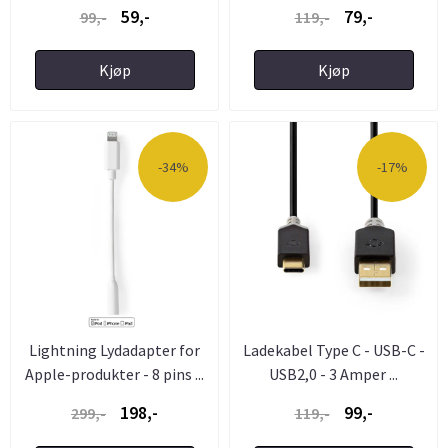
59,-
79,-
99,-
119,-
Kjøp
Kjøp
-34%
-17%
Lightning Lydadapter for
Ladekabel Type C - USB-C -
Apple-produkter - 8 pins ...
USB2,0 - 3 Amper ...
198,-
99,-
299,-
119,-