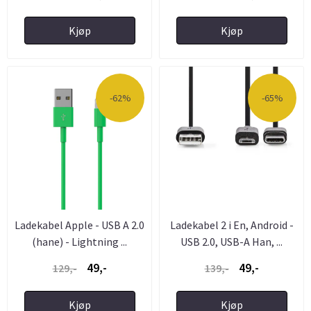
Kjøp
Kjøp
-62%
-65%
Ladekabel Apple - USB A 2.0
Ladekabel 2 i En, Android -
(hane) - Lightning ...
USB 2.0, USB-A Han, ...
49,-
49,-
129,-
139,-
Kjøp
Kjøp