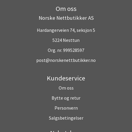
Om oss
Norske Nettbutikker AS
Hardangerveien 74, seksjon 5
5224 Nesttun
Org. nr. 999528597
post@norskenettbutikker.no
Kundeservice
Om oss
Bytte og retur
Personvern
Salgsbetingelser