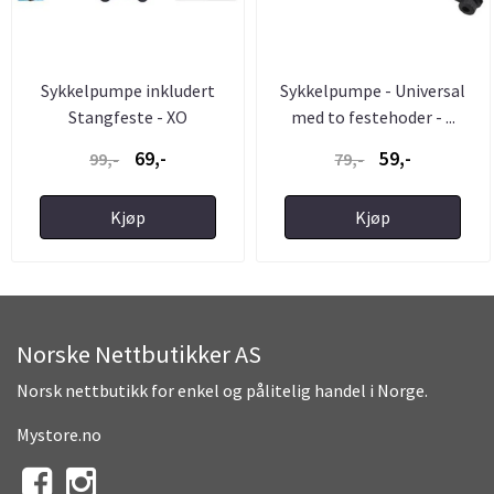
Sykkelpumpe inkludert
Sykkelpumpe - Universal
Stangfeste - XO
med to festehoder - ...
69,-
59,-
99,-
79,-
Kjøp
Kjøp
Norske Nettbutikker AS
Norsk nettbutikk for enkel og pålitelig handel i Norge.
Mystore.no