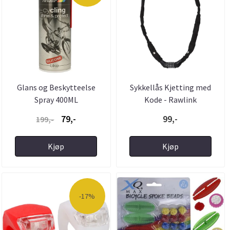
Glans og Beskytteelse
Sykkellås Kjetting med
Spray 400ML
Kode - Rawlink
79,-
99,-
199,-
Kjøp
Kjøp
-17%