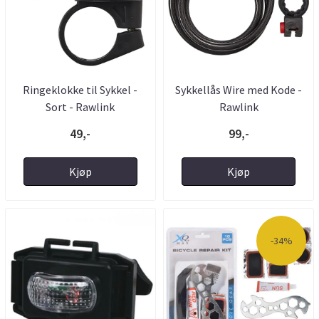
Ringeklokke til Sykkel -
Sykkellås Wire med Kode -
Sort - Rawlink
Rawlink
49,-
99,-
Kjøp
Kjøp
-34%