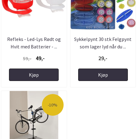
Refleks - Led-Lys Rødt og
Sykkelpynt 30 stk Felgpynt
Hvit med Batterier - ...
som lager lyd når du ...
49,-
29,-
59,-
Kjøp
Kjøp
-10%