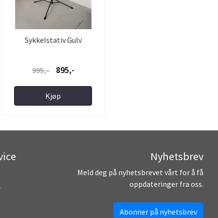
Sykkelstativ Gulv
895,-
995,-
Kjøp
vice
Nyhetsbrev
Meld deg på nyhetsbrevet vårt for å få
oppdateringer fra oss.
r
Abonner på nyhetsbrev