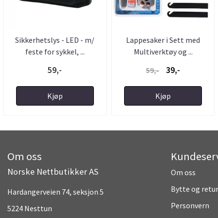
Sikkerhetslys - LED - m/
Lappesaker i Sett med
feste for sykkel, ...
Multiverktøy og ...
59,-
39,-
59,-
Kjøp
Kjøp
Om oss
Kundeser
Norske Nettbutikker AS
Om oss
Bytte og retu
Hardangerveien 74, seksjon 5
Personvern
5224 Nesttun