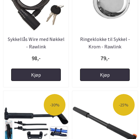
Sykkellås Wire med Nøkkel
Ringeklokke til Sykkel -
- Rawlink
Krom - Rawlink
98,-
79,-
Kjøp
Kjøp
-30%
-25%