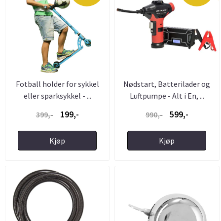
Fotball holder for sykkel
Nødstart, Batterilader og
eller sparksykkel - ...
Luftpumpe - Alt i En, ...
199,-
599,-
399,-
990,-
Kjøp
Kjøp