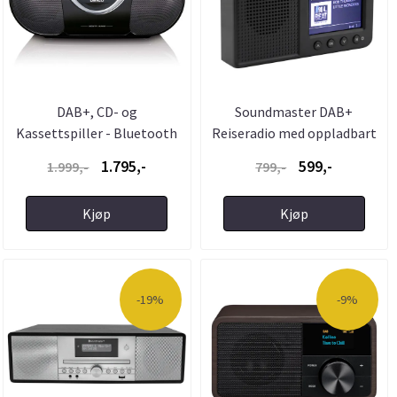
DAB+, CD- og
Soundmaster DAB+
Kassettspiller - Bluetooth
Reiseradio med oppladbart
- Lenco - ...
...
1.795,-
599,-
1.999,-
799,-
Kjøp
Kjøp
-19%
-9%