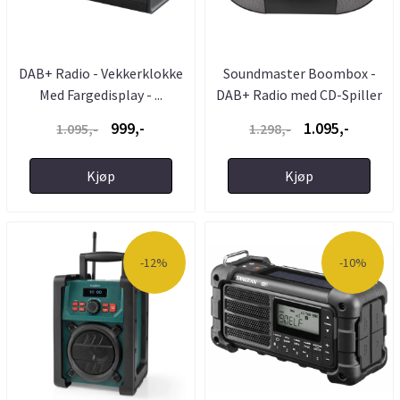
DAB+ Radio - Vekkerklokke
Soundmaster Boombox -
Med Fargedisplay - ...
DAB+ Radio med CD-Spiller
...
999,-
1.095,-
1.095,-
1.298,-
Kjøp
Kjøp
-12%
-10%