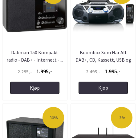
Dabman 150 Kompakt
Boombox Som Har Alt
radio - DAB+ - Internett - ...
DAB+, CD, Kassett, USB og
...
1.995,-
1.995,-
2.295,-
2.495,-
Kjøp
Kjøp
-30%
-3%