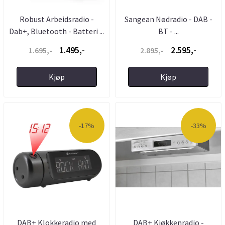
Robust Arbeidsradio -
Sangean Nødradio - DAB -
Dab+, Bluetooth - Batteri ...
BT - ...
1.495,-
2.595,-
1.695,-
2.895,-
Kjøp
Kjøp
-17%
-33%
DAB+ Klokkeradio med
DAB+ Kjøkkenradio -