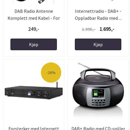
DAB Radio Antenne
Internettradio - DAB+ -
Komplett med Kabel - For
Oppladbar Radio med ...
...
249,-
1.695,-
1.995,-
Kjøp
Kjøp
-26%
Forsterker med Internett
DAB+ Radio med CD-spiller