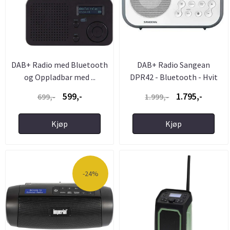
DAB+ Radio med Bluetooth
DAB+ Radio Sangean
og Oppladbar med ...
DPR42 - Bluetooth - Hvit
og ...
599,-
1.795,-
699,-
1.999,-
Kjøp
Kjøp
-24%