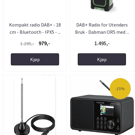
Kompakt radio DAB+ - 18
DAB+ Radio for Utendørs
cm - Bluetooth - IPX5 - ...
Bruk - Dabman OR5 med ...
979,-
1.495,-
1.295,-
Kjøp
Kjøp
-15%