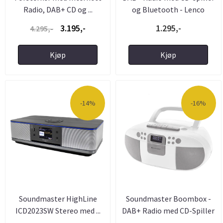
Radio, DAB+ CD og ...
og Bluetooth - Lenco
3.195,-
1.295,-
4.295,-
Kjøp
Kjøp
-14%
-16%
Soundmaster HighLine
Soundmaster Boombox -
ICD2023SW Stereo med ...
DAB+ Radio med CD-Spiller
...