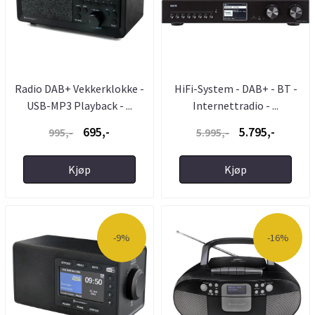
Radio DAB+ Vekkerklokke -
HiFi-System - DAB+ - BT -
USB-MP3 Playback - ...
Internettradio - ...
695,-
5.795,-
995,-
5.995,-
Kjøp
Kjøp
-9%
-16%