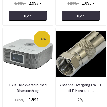
2.995,-
1.095,-
3.495,-
1.298,-
Kjøp
Kjøp
-16%
DAB+ Klokkeradio med
Antenne Overgang fra ICE
Bluetooth og
til F-Kontakt - ...
Fjernbetjening- ...
1.599,-
29,-
1.899,-