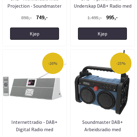
Projection - Soundmaster
Underskap DAB+ Radio med
...
749,-
995,-
898,-
1.495,-
Kjøp
Kjøp
-26%
-25%
Internettradio - DAB+
Soundmaster DAB+
Digital Radio med
Arbeidsradio med
Bluetooth ...
Oppladbart ...