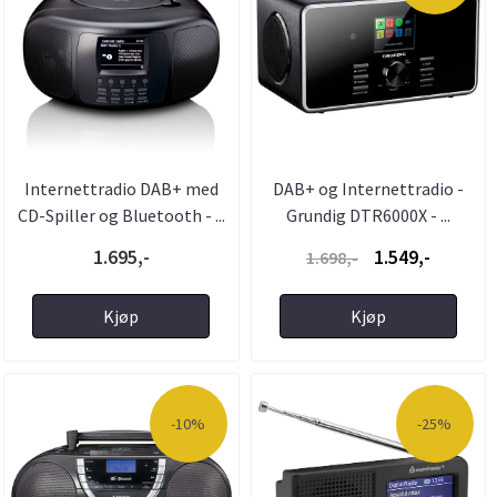
Internettradio DAB+ med
DAB+ og Internettradio -
CD-Spiller og Bluetooth - ...
Grundig DTR6000X - ...
1.695,-
1.549,-
1.698,-
Kjøp
Kjøp
-10%
-25%