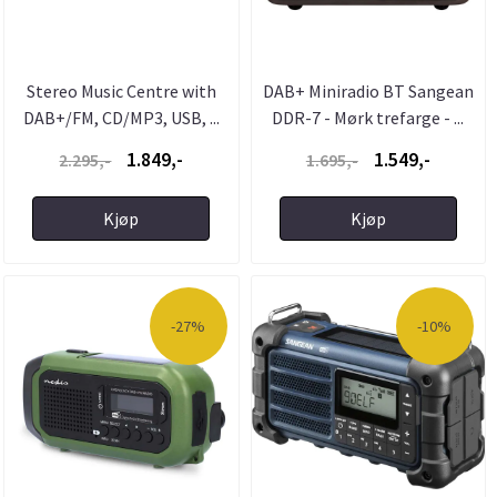
Stereo Music Centre with
DAB+ Miniradio BT Sangean
DAB+/FM, CD/MP3, USB, ...
DDR-7 - Mørk trefarge - ...
1.849,-
1.549,-
2.295,-
1.695,-
Kjøp
Kjøp
-27%
-10%