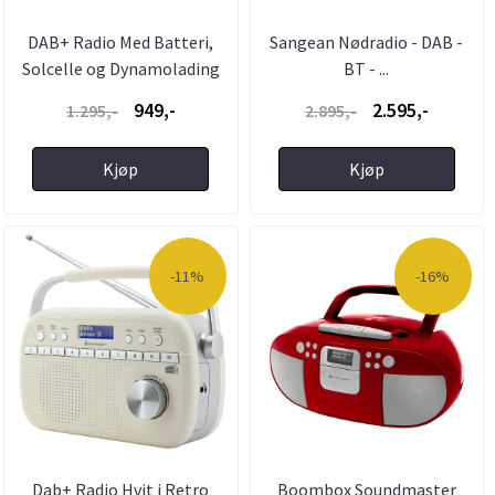
DAB+ Radio Med Batteri,
Sangean Nødradio - DAB -
Solcelle og Dynamolading
BT - ...
...
949,-
2.595,-
1.295,-
2.895,-
Kjøp
Kjøp
-11%
-16%
Dab+ Radio Hvit i Retro
Boombox Soundmaster