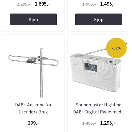
1.695,-
1.495,-
2.295,-
1.995,-
Kjøp
Kjøp
-13%
DAB+ Antenne for
Soundmaster Highline
Utendørs Bruk
DAB+ Digital Radio med ...
299,-
1.295,-
1.495,-