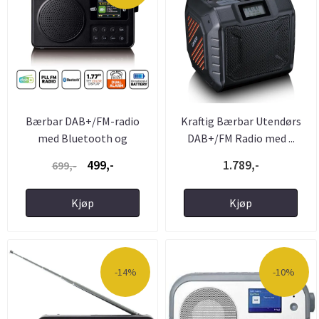
Bærbar DAB+/FM-radio
Kraftig Bærbar Utendørs
med Bluetooth og
DAB+/FM Radio med ...
Oppladbart ...
499,-
1.789,-
699,-
Kjøp
Kjøp
-14%
-10%