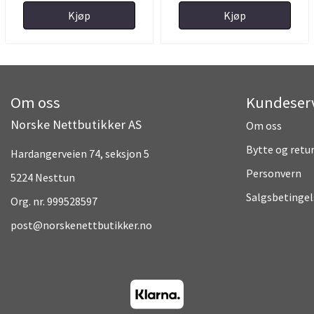
Kjøp
Kjøp
Om oss
Kundeser
Norske Nettbutikker AS
Om oss
Bytte og retu
Hardangerveien 74, seksjon 5
Personvern
5224 Nesttun
Salgsbetingel
Org. nr. 999528597
post@norskenettbutikker.no