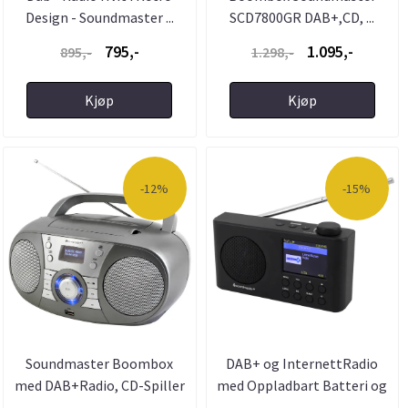
Design - Soundmaster ...
SCD7800GR DAB+,CD, ...
795,-
1.095,-
895,-
1.298,-
Kjøp
Kjøp
-12%
-15%
Soundmaster Boombox
DAB+ og InternettRadio
med DAB+Radio, CD-Spiller
med Oppladbart Batteri og
og ...
...