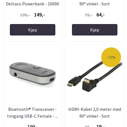
Deltaco Powerbank - 10000
90° vinkel - Sort
...
149,-
64,-
199,-
79,-
Kjøp
Kjøp
-72%
Bluetooth® Transceiver -
HDMI-Kabel 2,0 meter med
Inngang USB-C Female - ...
90° vinkel - Sort
199,-
19,-
69,-