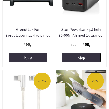
Grenuttak For
Stor Powerbank på hele
Bordplassering, 4-veis med
30.000mAh med 2 utganger
Bryter ...
...
499,-
499,-
599,-
Kjøp
Kjøp
-67%
-60%