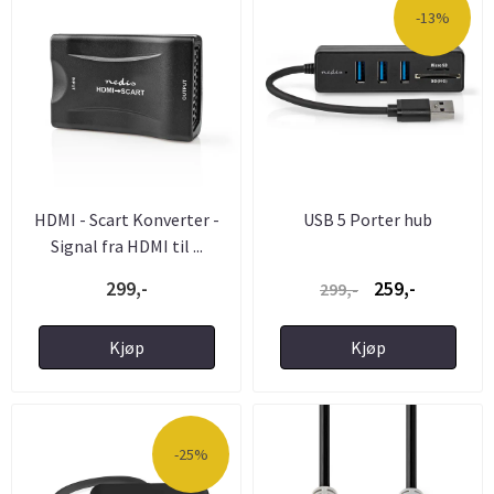
-13%
HDMI - Scart Konverter -
USB 5 Porter hub
Signal fra HDMI til ...
299,-
259,-
299,-
Kjøp
Kjøp
-25%