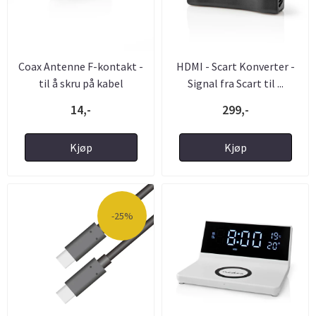
Coax Antenne F-kontakt -
HDMI - Scart Konverter -
til å skru på kabel
Signal fra Scart til ...
14,-
299,-
Kjøp
Kjøp
-25%