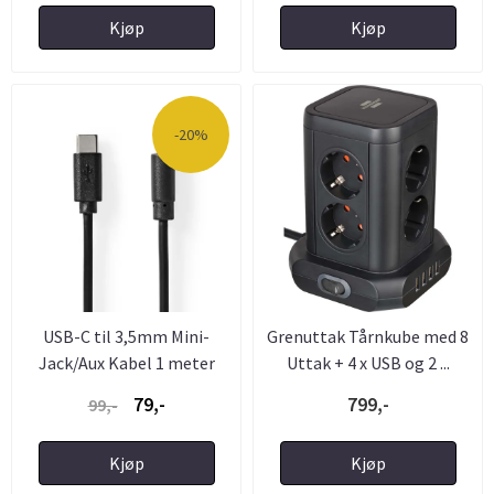
Kjøp
Kjøp
-20%
USB-C til 3,5mm Mini-
Grenuttak Tårnkube med 8
Jack/Aux Kabel 1 meter
Uttak + 4 x USB og 2 ...
79,-
799,-
99,-
Kjøp
Kjøp