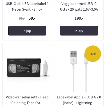
USB-C till USB Ladekabel 1
Vegglader med USB-C
Meter Svart - Sinox
Uttak 20 watt 1,67-3,0A
59,-
199,-
99,-
Kjøp
Kjøp
-40%
Video-rensekassett - Head
Ladekabel Apple - USB A 2.0
Celaning Tape for ...
(hane) - Lightning ...