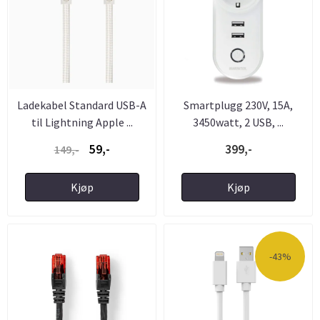
Ladekabel Standard USB-A
Smartplugg 230V, 15A,
til Lightning Apple ...
3450watt, 2 USB, ...
59,-
399,-
149,-
Kjøp
Kjøp
-43%