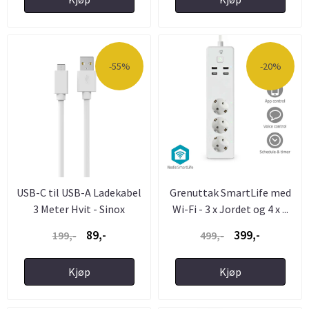
-55%
-20%
USB-C til USB-A Ladekabel
Grenuttak SmartLife med
3 Meter Hvit - Sinox
Wi-Fi - 3 x Jordet og 4 x ...
89,-
399,-
199,-
499,-
Kjøp
Kjøp