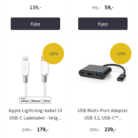
139,-
59,-
99,-
Kjøp
Kjøp
-28%
-20%
Apple Lightning-kabel til
USB Multi-Port Adapter
USB-C Ladekabel - Velg ...
USB 3.2, USB-C™ ...
179,-
239,-
249,-
299,-