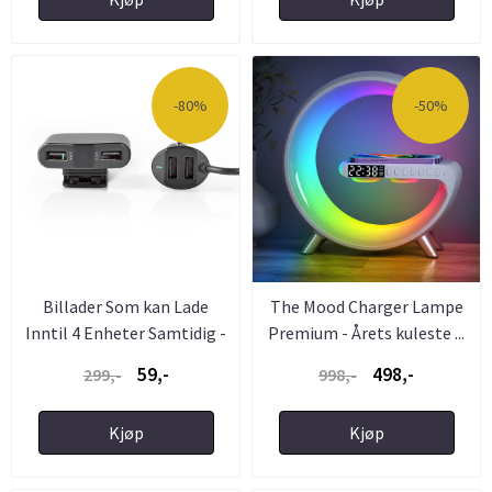
-80%
-50%
Billader Som kan Lade
The Mood Charger Lampe
Inntil 4 Enheter Samtidig -
Premium - Årets kuleste ...
...
59,-
498,-
299,-
998,-
Kjøp
Kjøp