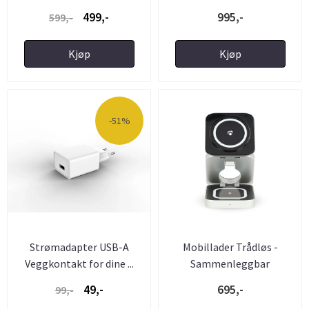
Kassett ...
499,-
995,-
599,-
Kjøp
Kjøp
-51%
Strømadapter USB-A
Mobillader Trådløs -
Veggkontakt for dine ...
Sammenleggbar
49,-
695,-
99,-