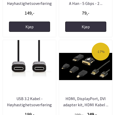
Høyhastighetsoverføring
A Han - 5 Gbps - 2 ...
USB-A til ...
149,-
79,-
Kjøp
Kjøp
-17%
USB 3.2 Kabel -
HDMI, DisplayPort, DVI
Høyhastighetsoverføring
adapter kit, HDMI Kabel ...
USB-C til ...
199,-
249,-
299,-