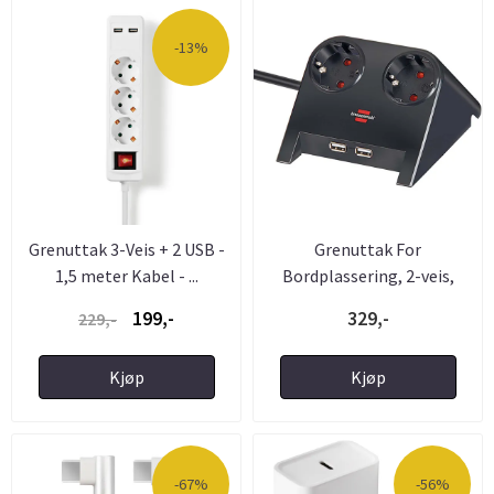
-13%
Grenuttak 3-Veis + 2 USB -
Grenuttak For
1,5 meter Kabel - ...
Bordplassering, 2-veis,
1,8m Kabel ...
199,-
329,-
229,-
Kjøp
Kjøp
-67%
-56%