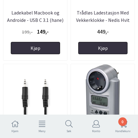
Ladekabel Macbook og
Trådløs Ladestasjon Med
Androide - USB C 3.1 (hane)
Vekkerklokke - Nedis Hvit
...
149,-
449,-
199,-
Kjøp
Kjøp
0
Hjem
Meny
Søk
Konto
Handlekurv
Stereo Audio Cable - 10
Primera-Line energimåler