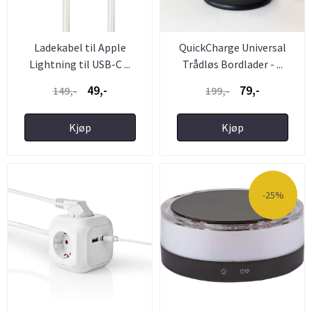
Ladekabel til Apple
QuickCharge Universal
Lightning til USB-C ...
Trådløs Bordlader - ...
49,-
79,-
149,-
199,-
Kjøp
Kjøp
-25%