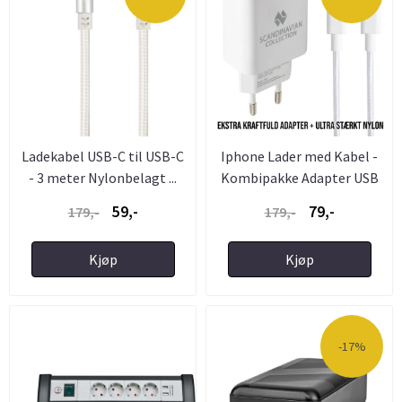
Ladekabel USB-C til USB-C
Iphone Lader med Kabel -
- 3 meter Nylonbelagt ...
Kombipakke Adapter USB
C ...
59,-
79,-
179,-
179,-
Kjøp
Kjøp
-17%