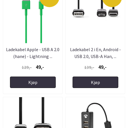
Ladekabel Apple - USB A 2.0
Ladekabel 2 i En, Android -
(hane) - Lightning ...
USB 2.0, USB-A Han, ...
49,-
49,-
129,-
139,-
Kjøp
Kjøp