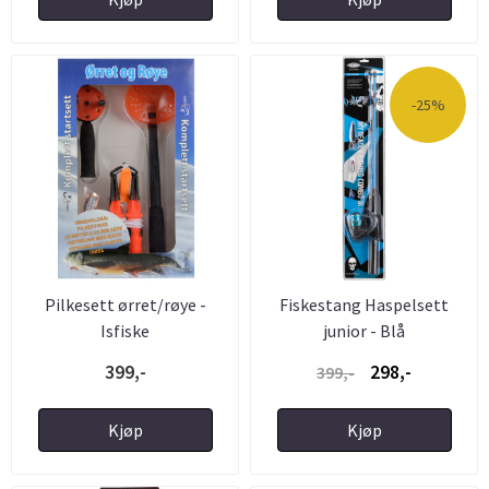
-25%
Pilkesett ørret/røye -
Fiskestang Haspelsett
Isfiske
junior - Blå
399,-
298,-
399,-
Kjøp
Kjøp