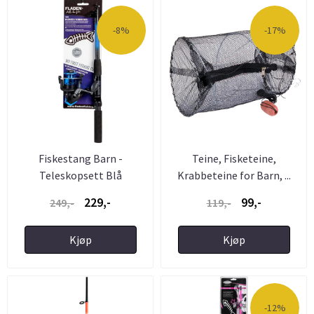
-8%
-17%
Fiskestang Barn -
Teine, Fisketeine,
Teleskopsett Blå
Krabbeteine for Barn, ...
229,-
99,-
249,-
119,-
Kjøp
Kjøp
-12%