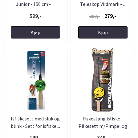
Junior - 150 cm - ...
Teleskop Vildmark - ...
599,-
279,-
299,-
Kjøp
Kjøp
Isfiskesett med sluk og
Fiskestang isfiske -
blink - Sett for isfiske ...
Pilkesett m/Pimpel og
sene
199,-
349,-