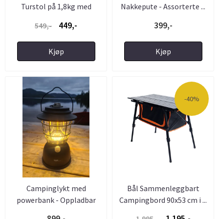
Turstol på 1,8kg med
Nakkepute - Assorterte ...
Regulerbar ...
449,-
399,-
549,-
Kjøp
Kjøp
-40%
Campinglykt med
Bål Sammenleggbart
powerbank - Oppladbar
Campingbord 90x53 cm i ...
lanterne - ...
899,-
1.195,-
1.995,-