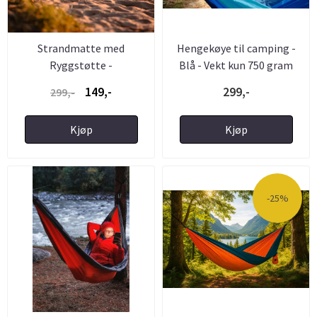
Strandmatte med
Hengekøye til camping -
Ryggstøtte -
Blå - Vekt kun 750 gram
Sammenleggbar Og ...
149,-
299,-
299,-
Kjøp
Kjøp
-25%