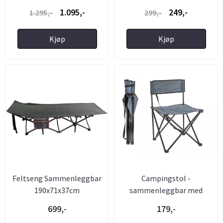
Koppholder - ...
1.095,-
249,-
1.295,-
299,-
Kjøp
Kjøp
Feltseng Sammenleggbar
Campingstol -
190x71x37cm
sammenleggbar med
bærereim
699,-
179,-