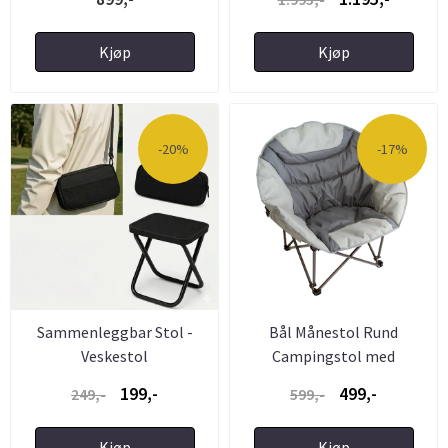
Kjøp
Kjøp
-20%
-17%
Sammenleggbar Stol -
Bål Månestol Rund
Veskestol
Campingstol med
Polstring - ...
199,-
499,-
249,-
599,-
Kjøp
Kjøp