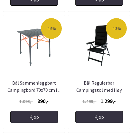
-19%
-13%
Bål Sammenleggbart
Bål Regulerbar
Campingbord 70x70 cm i ...
Campingstol med Høy
Rygg og 7 ...
890,-
1.299,-
1.095,-
1.499,-
Kjøp
Kjøp