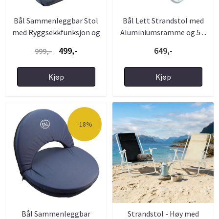
Bål Sammenleggbar Stol
Bål Lett Strandstol med
med Ryggsekkfunksjon og
Aluminiumsramme og 5 ...
5 ...
499,-
649,-
999,-
Kjøp
Kjøp
-18%
Bål Sammenleggbar
Strandstol - Høy med