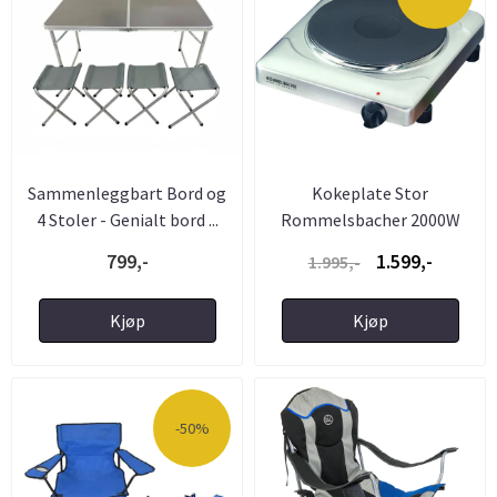
Sammenleggbart Bord og
Kokeplate Stor
4 Stoler - Genialt bord ...
Rommelsbacher 2000W
799,-
1.599,-
1.995,-
Kjøp
Kjøp
-50%